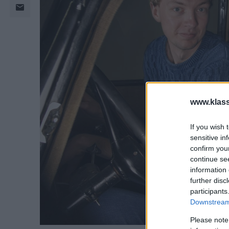
www.klass
If you wish 
sensitive in
confirm you
continue se
information 
further disc
participants
Downstream 
Please note