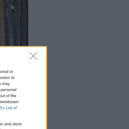
sonal or
ection to
ou may
 personal
out of the
 downstream
B’s List of
er and store