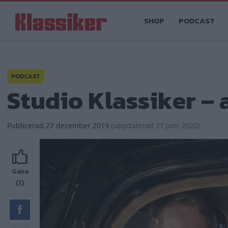
Hoppa
Main
till
SHOP
PODCAST
navigation
huvudinnehåll
PODCAST
Studio Klassiker – 
Publicerad
27 december 2019
(
uppdaterad
27 juni 2020)
Gasa
(1)