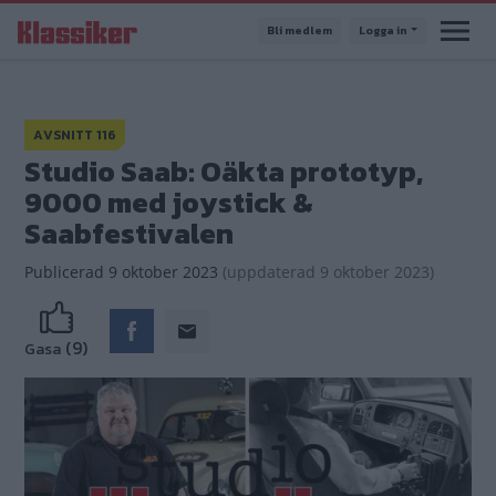
Hoppa
Bli medlem
Logga in
till
huvudinnehåll
AVSNITT 116
Studio Saab: Oäkta prototyp,
9000 med joystick &
Saabfestivalen
Publicerad
9 oktober 2023
(
uppdaterad
9 oktober 2023)
(9)
Gasa