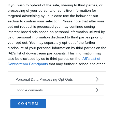
If you wish to opt-out of the sale, sharing to third parties, or
processing of your personal or sensitive information for
targeted advertising by us, please use the below opt-out
section to confirm your selection. Please note that after your
opt-out request is processed you may continue seeing
interest-based ads based on personal information utilized by
us or personal information disclosed to third parties prior to
your opt-out. You may separately opt-out of the further
disclosure of your personal information by third parties on the
IAB’s list of downstream participants. This information may
Saab 9-5 Aero.
also be disclosed by us to third parties on the
IAB’s List of
Downstream Participants
that may further disclose it to other
third parties.
Please note that this website/app uses one or more Google
Personal Data Processing Opt Outs
services and may gather and store information including but
not limited to your visit or usage behaviour. You may click to
Google consents
grant or deny consent to Google and its third-party tags to
use your data for below specified purposes in below Google
CONFIRM
consent section.