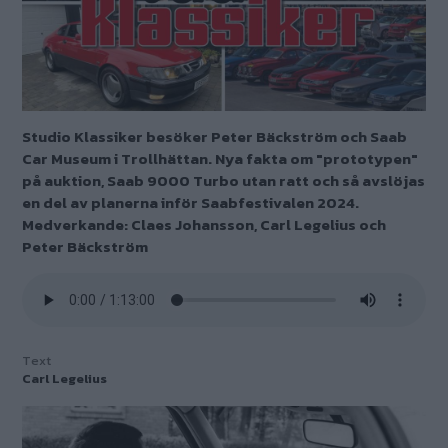
Studio Klassiker besöker Peter Bäckström och Saab
Car Museum i Trollhättan. Nya fakta om "prototypen"
på auktion, Saab 9000 Turbo utan ratt och så avslöjas
en del av planerna inför Saabfestivalen 2024.
Medverkande: Claes Johansson, Carl Legelius och
Peter Bäckström
Text
Carl Legelius