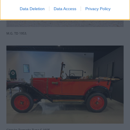
Data Deletion
Data Access
Privacy Policy
M.G. TD 1953.
Citroën Torpedo Type C 1925.