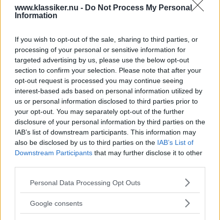
www.klassiker.nu -
Do Not Process My Personal
Information
If you wish to opt-out of the sale, sharing to third parties, or
processing of your personal or sensitive information for
targeted advertising by us, please use the below opt-out
section to confirm your selection. Please note that after your
opt-out request is processed you may continue seeing
interest-based ads based on personal information utilized by
us or personal information disclosed to third parties prior to
your opt-out. You may separately opt-out of the further
disclosure of your personal information by third parties on the
IAB’s list of downstream participants. This information may
also be disclosed by us to third parties on the
IAB’s List of
Downstream Participants
that may further disclose it to other
Kalender på köpet!
third parties.
Ur innehållet:
Please note that this website/app uses one or more Google
Personal Data Processing Opt Outs
services and may gather and store information including but
Ögonblicket Lysande lastning
not limited to your visit or usage behaviour. You may click to
Google consents
Läs mer >
Ordningen är fullständig, lasten är mödosamt linjerad i
grant or deny consent to Google and its third-party tags to