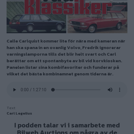
Calle Carlquist kommer lite för nära med kameran när
han ska spana in en ovanlig Volvo, Fredrik ignorerar
varningslamporna tills det blir helt svart och Carl
berättar om ett spontanbyte av bil vid korvkiosken.
Panelen listar sina kombifavoriter och funderar på
vilket det bästa kombinamnet genom tiderna är.
Text
Carl Legelius
I podden talar vi i samarbete med
Bilweb Auctions om några av de