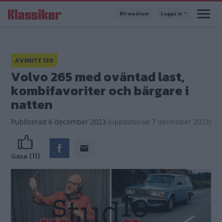
Hoppa
Bli medlem
Logga in
till
huvudinnehåll
AVSNITT 120
Volvo 265 med oväntad last,
kombifavoriter och bärgare i
natten
Publicerad
6 december 2023
(
uppdaterad
7 december 2023)
(11)
Gasa