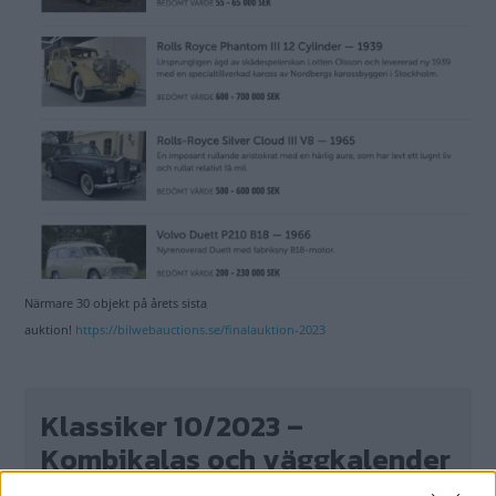
Närmare 30 objekt på årets sista
auktion!
https://bilwebauctions.se/finalauktion-2023
Klassiker 10/2023 –
Kombikalas och väggkalender
på köpet!