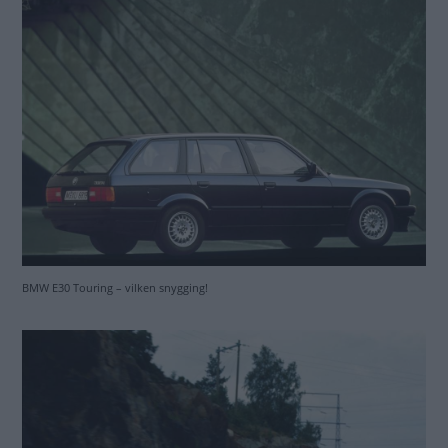
Chrysler LeBaron Town & Country -83
Träpaneler och färgmatchad inredning in i minsta
detalj var sockret som skulle få kunderna att svälja
krympta yttermått, framhjulsdrift och blott en fyra
under huven.
Våra kombiklassiker
Calle håller stilen i Kadett Caravan, Carl vet att en R4
klarar allt, Fredrik sitter kvar i sin 945 och Claes ångrar
en såld 95:a.
Hobbyn & jag Kombi är camp!
Station Wagon Living – när bil blir livsstil.
BMW E30 Touring – vilken snygging!
Fixa själv Kamremsbyte
Att byta kamdrivning på en lite nyare bil kräver rätt
verktyg och extra skruvarvana – men det går!
Klassikerguiden Tjorven
En svensk klassiker, en bit samhällshistoria och en
lättlastad kombi – allt i ett – för rimliga pengar. Köpsug!