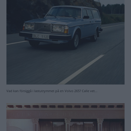
Mitt liv i kombibilar
Det går en röd tråd genom Christians liv: Raka
karosslinjer och stor lucka därbak! Vilka slutsatser går
att dra av bilbilderna i ditt fotoalbum?
Vad kan försiggå i lastutrymmet på en Volvo 265? Calle vet...