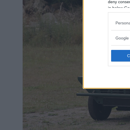
deny consent
in below Go
Persona
Google 