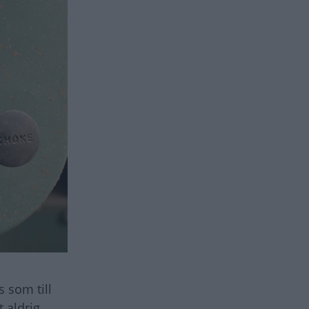
 som till
t aldrig