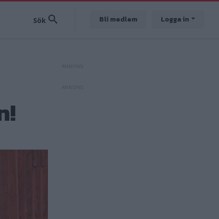
Bli medlem
Logga in
n!