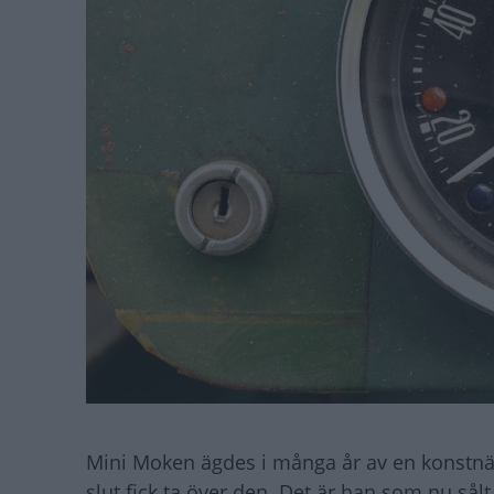
Mini Moken ägdes i många år av en konstnär s
slut fick ta över den. Det är han som nu sålt