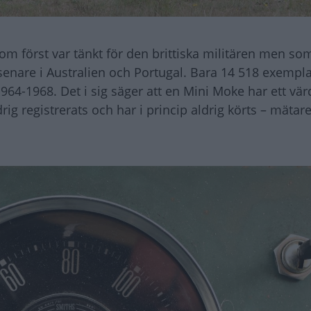
 först var tänkt för den brittiska militären men som 
h senare i Australien och Portugal. Bara 14 518 exempl
64-1968. Det i sig säger att en Mini Moke har ett vär
ig registrerats och har i princip aldrig körts – mätar