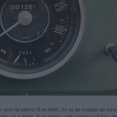
om lät ytterst få se bilen. En av de invigda var Jonas
 den på auktion. Trots bilens unika historia så blev de