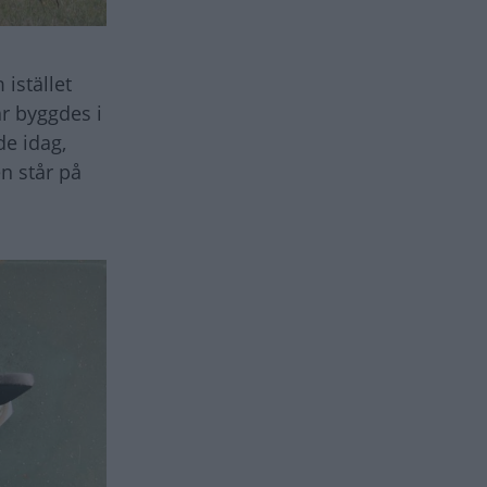
istället
ar byggdes i
de idag,
en står på