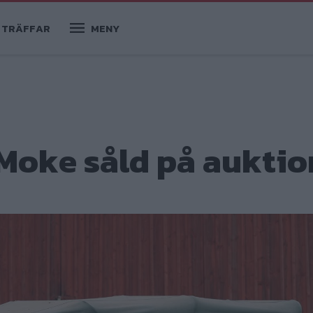
TRÄFFAR
MENY
 Moke såld på auktio