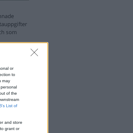
ämnade
tauppgifter
och som
sonal or
ection to
ou may
 personal
out of the
 downstream
B’s List of
er and store
to grant or