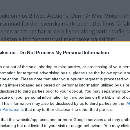
på auktion hos Bilweb Auctions. Den här Mini Moken l
r ämnad för den svenska marknaden. Det finns få fak
en är att det här är en bil som aldrig varit i trafik 
 nästan alltid förvarats väl med tanke på skicket.
iker.nu -
Do Not Process My Personal Information
men helt oanvänd
to opt-out of the sale, sharing to third parties, or processing of your per
formation for targeted advertising by us, please use the below opt-out s
r selection. Please note that after your opt-out request is processed y
eing interest-based ads based on personal information utilized by us or
disclosed to third parties prior to your opt-out. You may separately opt-
losure of your personal information by third parties on the IAB’s list of
. This information may also be disclosed by us to third parties on the
IA
Participants
that may further disclose it to other third parties.
 that this website/app uses one or more Google services and may gath
including but not limited to your visit or usage behaviour. You may click 