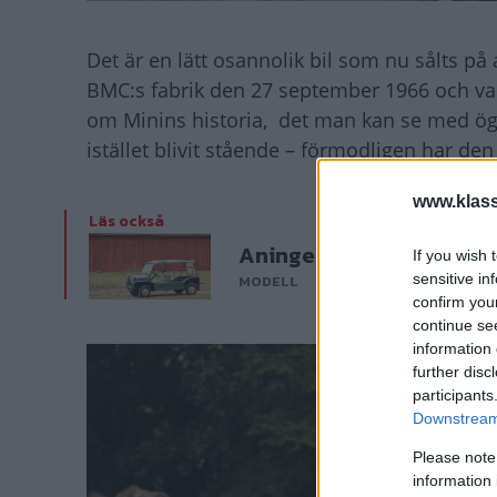
Det är en lätt osannolik bil som nu sålts 
BMC:s fabrik den 27 september 1966 och va
om Minins historia, det man kan se med ögon
istället blivit stående – förmodligen har den
www.klass
Läs också
Aningen lagerskadad – 
If you wish 
sensitive in
MODELL
confirm you
continue se
information 
further disc
participants
Downstream 
Please note
information 