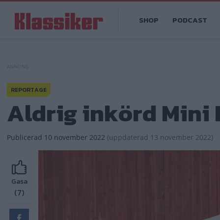
Hoppa
Main
till
SHOP
PODCAST
navigation
huvudinnehåll
REPORTAGE
Aldrig inkörd Mini
Publicerad
10 november 2022
(
uppdaterad
13 november 2022)
Gasa
(7)