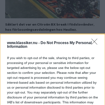
Såklart det var en Citroën BX break i födslovåndor,
hos förlossningsavdelningen hos Heuliez.
Text
Mårten Carlsson
www.klassiker.nu -
Do Not Process My Personal
Information
If you wish to opt-out of the sale, sharing to third parties, or
processing of your personal or sensitive information for
Heuliez är lite av en doldis i sammanhanget,
targeted advertising by us, please use the below opt-out
genom åren har dom visat upp en rad
section to confirm your selection. Please note that after your
opt-out request is processed you may continue seeing
specialbilar, såsom Peugeotlimousiner och
interest-based ads based on personal information utilized by
hottade Renault femmor. Men basen i
us or personal information disclosed to third parties prior to
produktionen var främst reguljära modeller
your opt-out. You may separately opt-out of the further
disclosure of your personal information by third parties on the
främst åt Citroën. Här byggdes de sista
IAB’s list of downstream participants. This information may
årsmodellerna av CX break, likaså är alla XM,