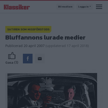
Hoppa
Bli medlem
Logga in
till
huvudinnehåll
SATIREN SOM MISSFÖRSTODS
Bluffannons lurade medier
Publicerad
20 april 2007
(
uppdaterad
17 april 2018)
(1)
Gasa