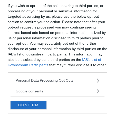
motortidning.
If you wish to opt-out of the sale, sharing to third parties, or
processing of your personal or sensitive information for
targeted advertising by us, please use the below opt-out
section to confirm your selection. Please note that after your
opt-out request is processed you may continue seeing
Opeln som syns i annonsen har fått en ratt
interest-based ads based on personal information utilized by
ditretuscherad på fel sida.
us or personal information disclosed to third parties prior to
your opt-out. You may separately opt-out of the further
När man väl vet att det hela är en parodi blir
disclosure of your personal information by third parties on the
det tydligt att
IAB’s list of downstream participants. This information may
annonsens payoff är en gliring åt den slogan
also be disclosed by us to third parties on the
IAB’s List of
Downstream Participants
that may further disclose it to other
Opel använde för några år
third parties.
sedan: "Look at Opel now!".
Please note that this website/app uses one or more Google
Personal Data Processing Opt Outs
services and may gather and store information including but
not limited to your visit or usage behaviour. You may click to
Google consents
Även Sveriges Radio P1s program Tendens har
grant or deny consent to Google and its third-party tags to
berättat om annonsen i
use your data for below specified purposes in below Google
CONFIRM
consent section.
ett program som en illustration till hur
bilreklamen förändrats.