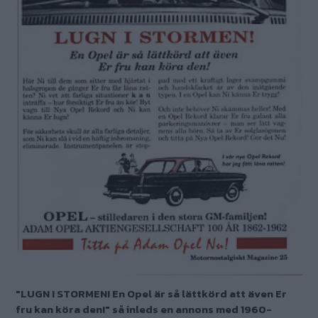
"LUGN I STORMEN! En Opel är så lättkörd att även Er
fru kan köra den!" så inleds en annons med 1960-