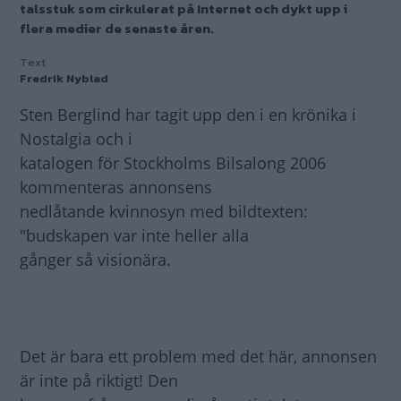
talsstuk som cirkulerat på Internet och dykt upp i
flera medier de senaste åren.
Text
Fredrik Nyblad
Sten Berglind har tagit upp den i en krönika i
Nostalgia och i
katalogen för Stockholms Bilsalong 2006
kommenteras annonsens
nedlåtande kvinnosyn med bildtexten:
"budskapen var inte heller alla
gånger så visionära.
Det är bara ett problem med det här, annonsen
är inte på riktigt! Den