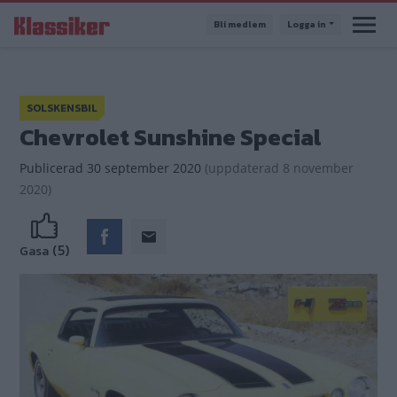
Hoppa
Bli medlem
Logga in
till
huvudinnehåll
SOLSKENSBIL
Chevrolet Sunshine Special
Publicerad
30 september 2020
(
uppdaterad
8 november
2020)
(5)
Gasa