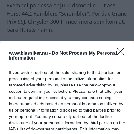
Exempel på dessa är ju Oldsmobile Cutlass
Hurst 442, Ramblers "Scrambler", Pontiac Grand
Prix SSJ, Chrysler 300-H med mera som kom att
bära Hursts namn.
Så även Chevrolet Camaro 1970. Hurst Camaron
var en reguljär Z/28 som detta år fick Corvettes
www.klassiker.nu -
Do Not Process My Personal
Information
350 LT-1 motor på 360 hästar. Men den försågs
med ett par nya prylar från Hurst. Dels en ny
If you wish to opt-out of the sale, sharing to third parties, or
växelväljare för automatlådan och ett soltak
processing of your personal or sensitive information for
targeted advertising by us, please use the below opt-out
med en uppfällbar vindavisare. Den lackades
section to confirm your selection. Please note that after your
gul och kom att kallas för the sunshine pecial.
opt-out request is processed you may continue seeing
interest-based ads based on personal information utilized by
Nu är chansen att hitta en Hurst-Camaro rätt
us or personal information disclosed to third parties prior to
your opt-out. You may separately opt-out of the further
liten - för det byggdes bara en enda!
disclosure of your personal information by third parties on the
Detta var på beställning av Funnycar-föraren
IAB’s list of downstream participants. This information may