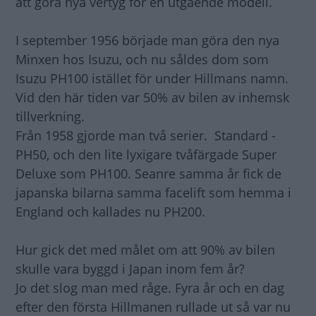
att göra nya vertyg för en utgående modell.
I september 1956 började man göra den nya
Minxen hos Isuzu, och nu såldes dom som
Isuzu PH100 istället för under Hillmans namn.
Vid den här tiden var 50% av bilen av inhemsk
tillverkning.
Från 1958 gjorde man två serier. Standard -
PH50, och den lite lyxigare tvåfärgade Super
Deluxe som PH100. Seanre samma år fick de
japanska bilarna samma facelift som hemma i
England och kallades nu PH200.
Hur gick det med målet om att 90% av bilen
skulle vara byggd i Japan inom fem år?
Jo det slog man med råge. Fyra år och en dag
efter den första Hillmanen rullade ut så var nu