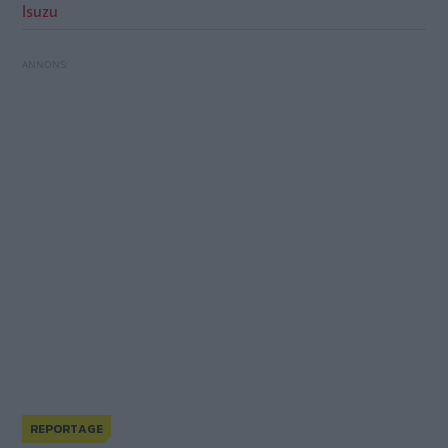
Isuzu
Transportstyrelsen tar fram ett nytt förslag om
REPORTAGE
En Hillman på avvägar