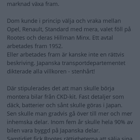
marknad växa fram.
Dom kunde i princip välja och vraka mellan
Opel, Renault, Standard med mera, valet föll på
Rootes och deras Hillman Minx. Ett avtal
arbetades fram 1952.
Eller arbetades fram är kanske inte en rättvis
beskriving. Japanska transportdepartementet
dikterade alla villkoren - stenhårt!
Där stipulerades det att man skulle börja
montera bilar från CKD-kit. Fast detaljer som
däck, batterier och sånt skulle göras i Japan.
Sen skulle man gradvis gå över till mer och mer
inhemska delar. Inom fem år skulle hela 90% av
bilen vara byggd på Japanska delar.
Samtidigt fick Rootes rättigheterna att sälja sina