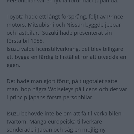
Personbilar var en lyx få förunnat i Japan då.
Toyota hade ett långt försprång, följt av Prince
motors. Mitsubishi och Nissan byggde jeepar
och lastbilar. Suzuki hade presenterat sin
första bil 1955.
Isuzu valde licenstillverkning, det blev billigare
att bygga en färdig bil istället för att utveckla en
egen.
Det hade man gjort förut, på tjugotalet satte
man ihop några Wolseleys på licens och det var
i princip Japans första personbilar.
Isuzu behövde inte be om att få tillverka bilen -
tvärtom. Många europeiska tillverkare
sonderade i Japan och såg en möjlig ny