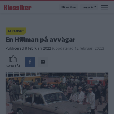
Hoppa
Bli medlem
Logga in
till
huvudinnehåll
JAPANSKT
En Hillman på avvägar
Publicerad
8 februari 2022
(
uppdaterad
12 februari 2022)
(5)
Gasa