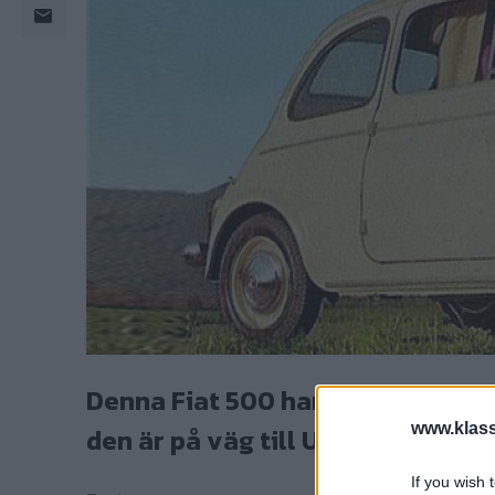
Denna Fiat 500 har ett lite säreg
www.klass
den är på väg till USA.
If you wish 