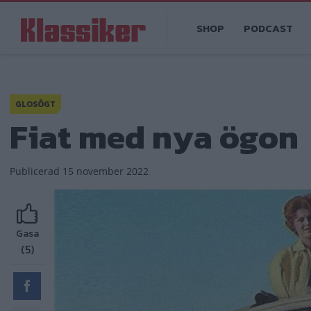
Hoppa
Main
till
SHOP
PODCAST
navigation
huvudinnehåll
GLOSÖGT
Fiat med nya ögon
Publicerad
15 november 2022
Gasa
(5)