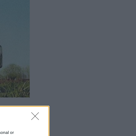
på att
sonal or