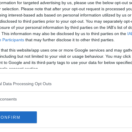
formation for targeted advertising by us, please use the below opt-out s
r selection. Please note that after your opt-out request is processed y
eing interest-based ads based on personal information utilized by us or
kraftigare kofångare och dels större lampor som även f
disclosed to third parties prior to your opt-out. You may separately opt-
losure of your personal information by third parties on the IAB’s list of
. This information may also be disclosed by us to third parties on the
IA
nimiavstånd från marken och vara av typen 'sealed be
Participants
that may further disclose it to other third parties.
gen luckrades upp lite grann.
 that this website/app uses one or more Google services and may gath
including but not limited to your visit or usage behaviour. You may click 
 to Google and its third-party tags to use your data for below specifi
i det stora landet i väst. Åren 1958-62 sålde man unge
ogle consent section.
l Data Processing Opt Outs
consents
CONFIRM