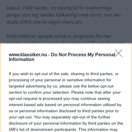
Datsun 240Z hände… en sportig bil för överkomliga
pengar som tog världen fullkomligt med storm, mot den
skulle GTR-X inte ha någon chans alls.
Andra faktorer spelade också in, prognosen för mer
potenta sportbilar var inte densamma 1970 som den varit
några år innan, och dessutom var ju Holden till syvende
www.klassiker.nu -
Do Not Process My Personal
och sist underordnat General Motors. Och där fanns redan
Information
en sportcoupé som sålde bra, Opel GT. Förvisso en rätt
beskedlig vagn, men hos GM bestämde man att ’overseas’
If you wish to opt-out of the sale, sharing to third parties, or
ute i den stora världen, skulle GM bara ha EN sån typ av
processing of your personal or sensitive information for
bil och det fick fortsätta bli Opel GT.
targeted advertising by us, please use the below opt-out
section to confirm your selection. Please note that after your
opt-out request is processed you may continue seeing
De andra två halvfärdiga då? Jo den ena skickades till
interest-based ads based on personal information utilized by
skrotpressen, den andra är under renovering, och någon
us or personal information disclosed to third parties prior to
passade även på att smussla undan karossformarna. Så
your opt-out. You may separately opt-out of the further
kanske någon framöver kan bygga en GTR-X till?
disclosure of your personal information by third parties on the
IAB’s list of downstream participants. This information may