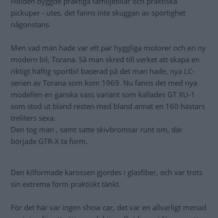
Holden byggde präktiga familjebilar och praktiska
pickuper - utes, det fanns inte skuggan av sportighet
någonstans.
Men vad man hade var ett par hyggliga motorer och en ny
modern bil, Torana. Så man skred till verket att skapa en
riktigt häftig sportbil baserad på det man hade, nya LC-
serien av Torana som kom 1969. Nu fanns det med nya
modellen en ganska vass variant som kallades GT XU-1
som stod ut bland resten med bland annat en 160 hästars
treliters sexa.
Den tog man , samt satte skivbromsar runt om, där
började GTR-X ta form.
Den kilformade karossen gjordes i glasfiber, och var trots
sin extrema form praktiskt tänkt.
För det här var ingen show car, det var en allvarligt menad