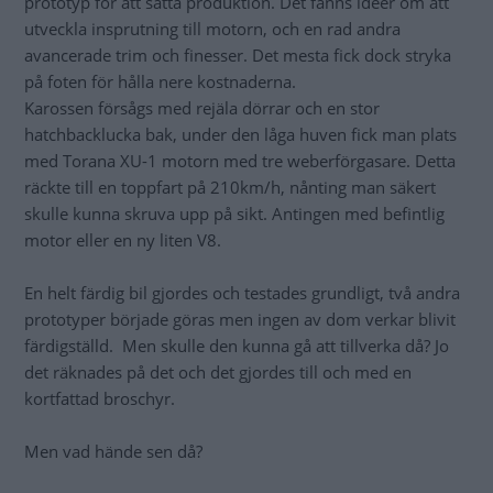
prototyp för att sätta produktion. Det fanns idéer om att
utveckla insprutning till motorn, och en rad andra
avancerade trim och finesser. Det mesta fick dock stryka
på foten för hålla nere kostnaderna.
Karossen försågs med rejäla dörrar och en stor
hatchbacklucka bak, under den låga huven fick man plats
med Torana XU-1 motorn med tre weberförgasare. Detta
räckte till en toppfart på 210km/h, nånting man säkert
skulle kunna skruva upp på sikt. Antingen med befintlig
motor eller en ny liten V8.
En helt färdig bil gjordes och testades grundligt, två andra
prototyper började göras men ingen av dom verkar blivit
färdigställd. Men skulle den kunna gå att tillverka då? Jo
det räknades på det och det gjordes till och med en
kortfattad broschyr.
Men vad hände sen då?