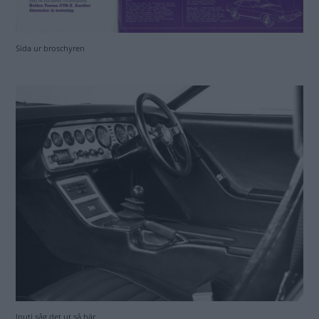
Sida ur broschyren
Inuti såg det ut så här