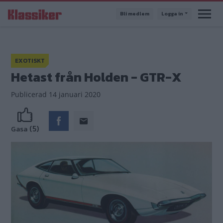
Hoppa
Bli medlem
Logga in
till
huvudinnehåll
EXOTISKT
Hetast från Holden - GTR-X
Publicerad
14 januari 2020
(5)
Gasa