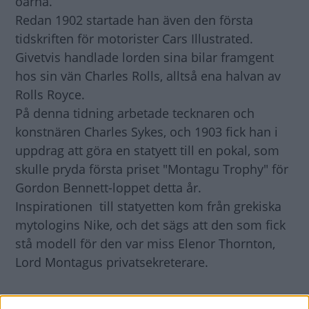
öarna.
Redan 1902 startade han även den första
tidskriften för motorister Cars Illustrated.
Givetvis handlade lorden sina bilar framgent
hos sin vän Charles Rolls, alltså ena halvan av
Rolls Royce.
På denna tidning arbetade tecknaren och
konstnären Charles Sykes, och 1903 fick han i
uppdrag att göra en statyett till en pokal, som
skulle pryda första priset "Montagu Trophy" för
Gordon Bennett-loppet detta år.
Inspirationen till statyetten kom från grekiska
mytologins Nike, och det sägs att den som fick
stå modell för den var miss Elenor Thornton,
Lord Montagus privatsekreterare.
Hur det nu var med miss Thorntons faktiska