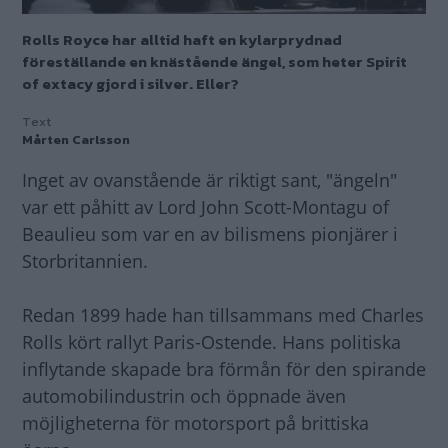
Rolls Royce har alltid haft en kylarprydnad
föreställande en knästående ängel, som heter Spirit
of extacy gjord i silver. Eller?
Text
Mårten Carlsson
Inget av ovanstående är riktigt sant, "ängeln"
var ett påhitt av Lord John Scott-Montagu of
Beaulieu som var en av bilismens pionjärer i
Storbritannien.
Redan 1899 hade han tillsammans med Charles
Rolls kört rallyt Paris-Ostende. Hans politiska
inflytande skapade bra förmån för den spirande
automobilindustrin och öppnade även
möjligheterna för motorsport på brittiska