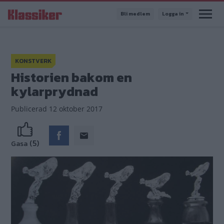
Hoppa
Bli medlem
Logga in
till
huvudinnehåll
KONSTVERK
Historien bakom en
kylarprydnad
Publicerad
12 oktober 2017
(5)
Gasa