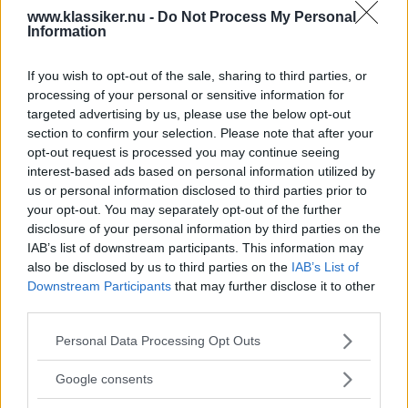
inblandning kan man tvista om men
www.klassiker.nu -
Do Not Process My Personal
Information
slutresultatet blev slående likt henne. Lord
Montagu lät sedan Sykes finslipa designen och
If you wish to opt-out of the sale, sharing to third parties, or
det blev inte bara en trofé utan den kom att
processing of your personal or sensitive information for
pryda lordens alla Rolls Royce-bilar också,
targeted advertising by us, please use the below opt-out
kylarprydnaden gavs namnet "Whisper".
section to confirm your selection. Please note that after your
opt-out request is processed you may continue seeing
interest-based ads based on personal information utilized by
Nu nappade själva Rolls Royce på den vackra
us or personal information disclosed to third parties prior to
skulpturen, ytterligare en uppdatering av
your opt-out. You may separately opt-out of the further
disclosure of your personal information by third parties on the
"Whisper" gjordes av Sykes, nu med miss
IAB’s list of downstream participants. This information may
Thornton mer uppblandad i den klassiska
also be disclosed by us to third parties on the
IAB’s List of
tolkningen av gudinnan Nikes skepnad och nu
Downstream Participants
that may further disclose it to other
kom statyetten att kallas för "Spirit of Extacy"
third parties.
istället.
Please note that this website/app uses one or more Google
Personal Data Processing Opt Outs
Från och med 1912 kom den då att pryda
services and may gather and store information including but
not limited to your visit or usage behaviour. You may click to
kylaren på Rolls Royce alla modeller.
Google consents
grant or deny consent to Google and its third-party tags to