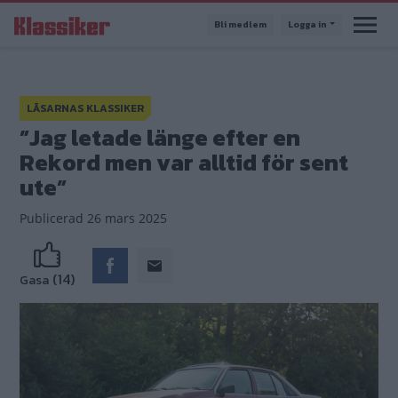
Hoppa
Bli medlem
Logga in
till
huvudinnehåll
LÄSARNAS KLASSIKER
”Jag letade länge efter en
Rekord men var alltid för sent
ute”
Publicerad
26 mars 2025
(14)
Gasa