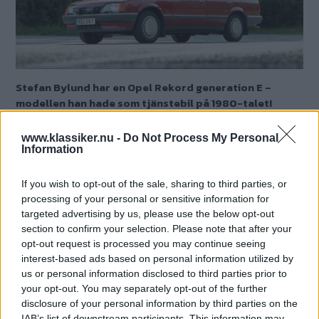
Stefan Bylund har en Opel Rekord generation E –
modellen han hade som tjänstebil på 1980-talet!
Text
www.klassiker.nu -
Do Not Process My Personal
Fredrik Nyblad
Information
Fotograf
If you wish to opt-out of the sale, sharing to third parties, or
Joakim Bergqvist
processing of your personal or sensitive information for
targeted advertising by us, please use the below opt-out
section to confirm your selection. Please note that after your
Det här är en låst artikel.
Logga in
för
opt-out request is processed you may continue seeing
att fortsätta läsa.
interest-based ads based on personal information utilized by
us or personal information disclosed to third parties prior to
your opt-out. You may separately opt-out of the further
disclosure of your personal information by third parties on the
DIGITAL PRENUMERATION
IAB’s list of downstream participants. This information may