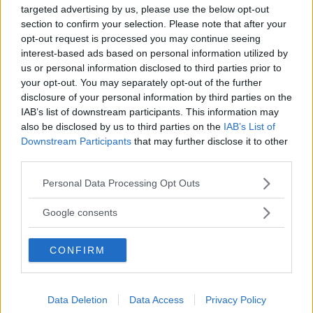
targeted advertising by us, please use the below opt-out
section to confirm your selection. Please note that after your
opt-out request is processed you may continue seeing
interest-based ads based on personal information utilized by
us or personal information disclosed to third parties prior to
your opt-out. You may separately opt-out of the further
disclosure of your personal information by third parties on the
IAB’s list of downstream participants. This information may
also be disclosed by us to third parties on the
IAB’s List of
Färdiga 613 fick fyra dörrar
Downstream Participants
that may further disclose it to other
third parties.
Please note that this website/app uses one or more Google
Personal Data Processing Opt Outs
services and may gather and store information including but
not limited to your visit or usage behaviour. You may click to
Google consents
grant or deny consent to Google and its third-party tags to
use your data for below specified purposes in below Google
CONFIRM
consent section.
Data Deletion
Data Access
Privacy Policy