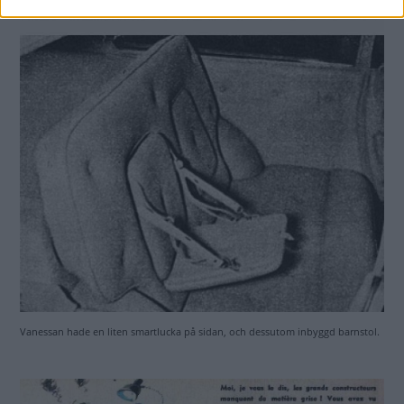
Vanessan hade en liten smartlucka på sidan, och dessutom inbyggd barnstol.