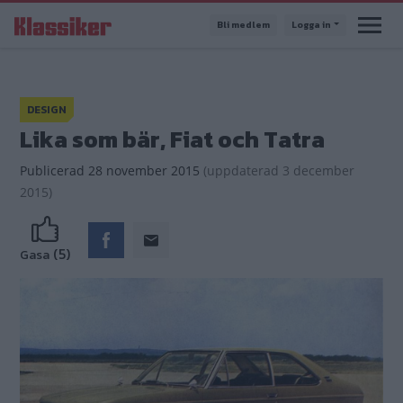
Hoppa
Bli medlem
Logga in
till
huvudinnehåll
DESIGN
Lika som bär, Fiat och Tatra
Publicerad
28 november 2015
(
uppdaterad
3 december
2015)
(5)
Gasa