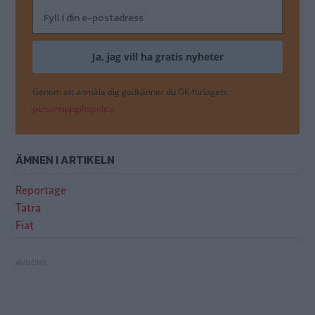
Genom att anmäla dig godkänner du OK-förlagets
personuppgiftspolicy.
ÄMNEN I ARTIKELN
Reportage
Tatra
Fiat