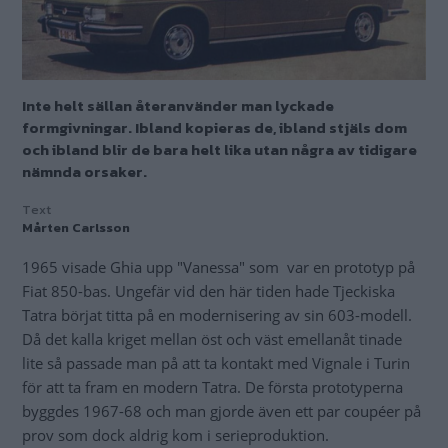
Inte helt sällan återanvänder man lyckade
formgivningar. Ibland kopieras de, ibland stjäls dom
och ibland blir de bara helt lika utan några av tidigare
nämnda orsaker.
Text
Mårten Carlsson
1965 visade Ghia upp "Vanessa" som var en prototyp på
Fiat 850-bas. Ungefär vid den här tiden hade Tjeckiska
Tatra börjat titta på en modernisering av sin 603-modell.
Då det kalla kriget mellan öst och väst emellanåt tinade
lite så passade man på att ta kontakt med Vignale i Turin
för att ta fram en modern Tatra. De första prototyperna
byggdes 1967-68 och man gjorde även ett par coupéer på
prov som dock aldrig kom i serieproduktion.