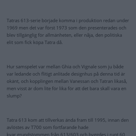
Tatras 613-serie började komma i produktion redan under
1969 men det var först 1973 som den presenterades och
blev tillgänglig för allmänheten, eller nåja, den politiska
elit som fick köpa Tatra då.
Hur samspelet var mellan Ghia och Vignale som ju både
var ledande och flitigt anlitade designhus på denna tid är
okänt, och kopplingen mellan Vanessan och Tatran likaså,
men visst är dom lite för lika för att det bara skall vara en
slump?
Tatra 613 kom att tillverkas ända fram till 1995, innan den
avlöstes av T700 som fortfarande hade
kvar grundstommen från 613/603 och byggdes i runt 60