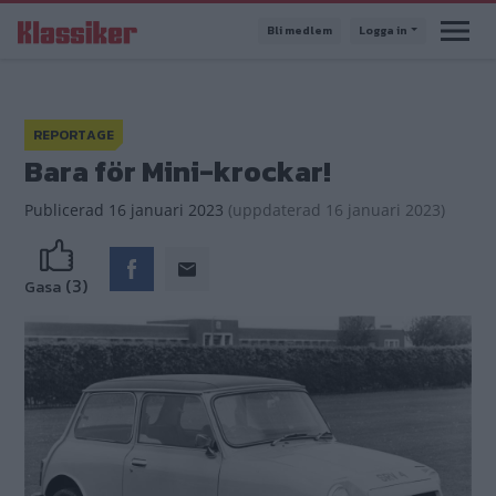
Hoppa
Bli medlem
Logga in
till
huvudinnehåll
REPORTAGE
Bara för Mini-krockar!
Publicerad
16 januari 2023
(
uppdaterad
16 januari 2023)
(3)
Gasa