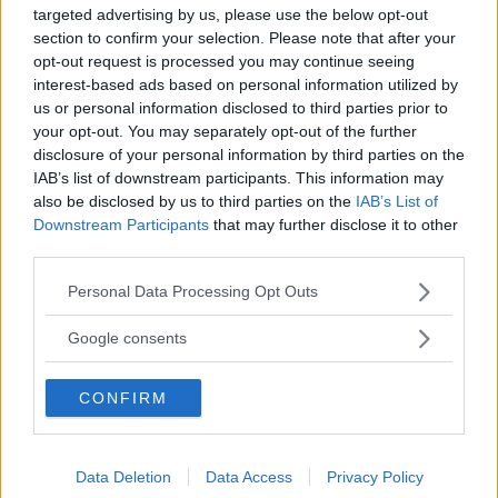
förbättring av krocksäkerheten var att dörrarna var
targeted advertising by us, please use the below opt-out
section to confirm your selection. Please note that after your
förstärkta.
opt-out request is processed you may continue seeing
interest-based ads based on personal information utilized by
us or personal information disclosed to third parties prior to
I fallet med SRV4 får vi nog vara glada att det slutade vid
your opt-out. You may separately opt-out of the further
ett experiment, Minin kunde fortsätta att tillverkas ända
disclosure of your personal information by third parties on the
till i oktober 2000 utan utdragen front.
IAB’s list of downstream participants. This information may
also be disclosed by us to third parties on the
IAB’s List of
Downstream Participants
that may further disclose it to other
third parties.
Mer skrämmande krocksäkra
Please note that this website/app uses one or more Google
Personal Data Processing Opt Outs
services and may gather and store information including but
bilar i Klassiker 1/2023!
not limited to your visit or usage behaviour. You may click to
Google consents
grant or deny consent to Google and its third-party tags to
use your data for below specified purposes in below Google
CONFIRM
consent section.
Data Deletion
Data Access
Privacy Policy