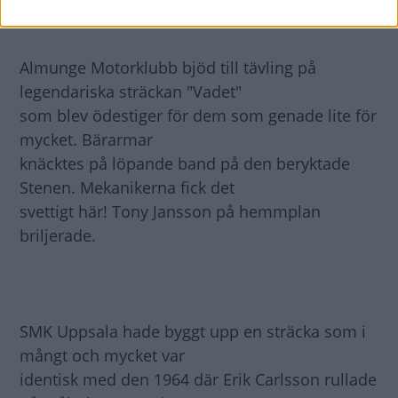
Almunge Motorklubb bjöd till tävling på
legendariska sträckan "Vadet"
som blev ödestiger för dem som genade lite för
mycket. Bärarmar
knäcktes på löpande band på den beryktade
Stenen. Mekanikerna fick det
svettigt här! Tony Jansson på hemmplan
briljerade.
SMK Uppsala hade byggt upp en sträcka som i
mångt och mycket var
identisk med den 1964 där Erik Carlsson rullade