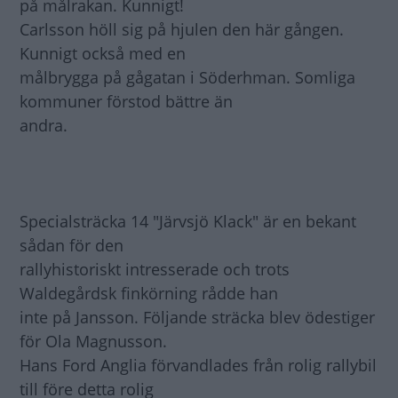
på målrakan. Kunnigt!
Carlsson höll sig på hjulen den här gången.
Kunnigt också med en
målbrygga på gågatan i Söderhman. Somliga
kommuner förstod bättre än
andra.
Specialsträcka 14 "Järvsjö Klack" är en bekant
sådan för den
rallyhistoriskt intresserade och trots
Waldegårdsk finkörning rådde han
inte på Jansson. Följande sträcka blev ödestiger
för Ola Magnusson.
Hans Ford Anglia förvandlades från rolig rallybil
till före detta rolig