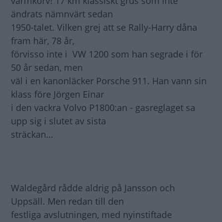
varmkorv! 17 km klassiskt grus som inte
ändrats nämnvärt sedan
1950-talet. Vilken grej att se Rally-Harry dåna
fram här, 78 år,
förvisso inte i VW 1200 som han segrade i för
50 år sedan, men
väl i en kanonläcker Porsche 911. Han vann sin
klass före Jörgen Einar
i den vackra Volvo P1800:an - gasreglaget sa
upp sig i slutet av sista
sträckan…
Waldegård rådde aldrig på Jansson och
Uppsäll. Men redan till den
festliga avslutningen, med nyinstiftade