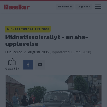
Hoppa
Bli medlem
Logga in
till
huvudinnehåll
MIDNATTSSOLSRALLYT 2006
Midnattssolsrallyt - en aha-
upplevelse
Publicerad
29 augusti 2006
(
uppdaterad
13 maj 2018)
(5)
Gasa