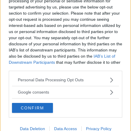
processing of your personal or sensitive information for
targeted advertising by us, please use the below opt-out
section to confirm your selection. Please note that after your
Efter ett festivalpräglat uppehåll på Gamla
opt-out request is processed you may continue seeing
interest-based ads based on personal information utilized by
Torget i Arboga dundrade
us or personal information disclosed to third parties prior to
kopplet ut i trakten av Kolsva och Köping.
your opt-out. You may separately opt-out of the further
Hemmasönerna Hasse Nilsson i
disclosure of your personal information by third parties on the
Saab V4 låg bra till och Lars-Ingvar Ytterbring
IAB’s list of downstream participants. This information may
also be disclosed by us to third parties on the
IAB’s List of
ledde i sin Hundkoja i
Downstream Participants
that may further disclose it to other
sina respektive klasser.
third parties.
Please note that this website/app uses one or more Google
Personal Data Processing Opt Outs
services and may gather and store information including but
not limited to your visit or usage behaviour. You may click to
Google consents
Personliga fighter gick att spåra i alla startlistor.
grant or deny consent to Google and its third-party tags to
use your data for below specified purposes in below Google
Karl-Bertil Ling
CONFIRM
consent section.
fick till slut se sig slagen av Per Göransson.
Båda körde Opel Rekord 6.
Data Deletion
Data Access
Privacy Policy