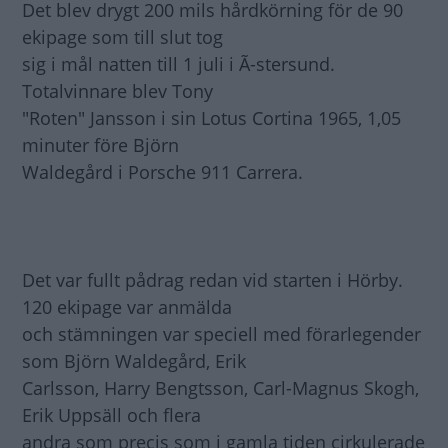
Det blev drygt 200 mils hårdkörning för de 90
ekipage som till slut tog
sig i mål natten till 1 juli i Ã-stersund.
Totalvinnare blev Tony
"Roten" Jansson i sin Lotus Cortina 1965, 1,05
minuter före Björn
Waldegård i Porsche 911 Carrera.
Det var fullt pådrag redan vid starten i Hörby.
120 ekipage var anmälda
och stämningen var speciell med förarlegender
som Björn Waldegård, Erik
Carlsson, Harry Bengtsson, Carl-Magnus Skogh,
Erik Uppsäll och flera
andra som precis som i gamla tiden cirkulerade