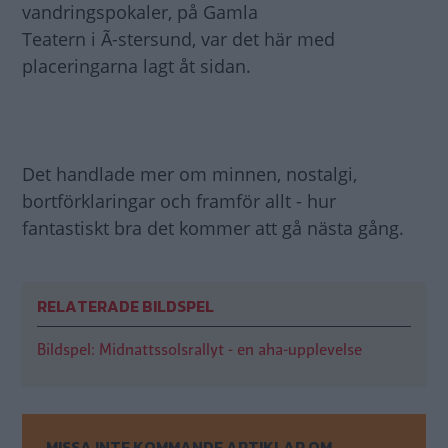
vandringspokaler, på Gamla
Teatern i Ã-stersund, var det här med
placeringarna lagt åt sidan.
Det handlade mer om minnen, nostalgi,
bortförklaringar och framför allt - hur
fantastiskt bra det kommer att gå nästa gång.
RELATERADE BILDSPEL
Bildspel: Midnattssolsrallyt - en aha-upplevelse
MISSA INTE KOMMANDE ARTIKLAR OM