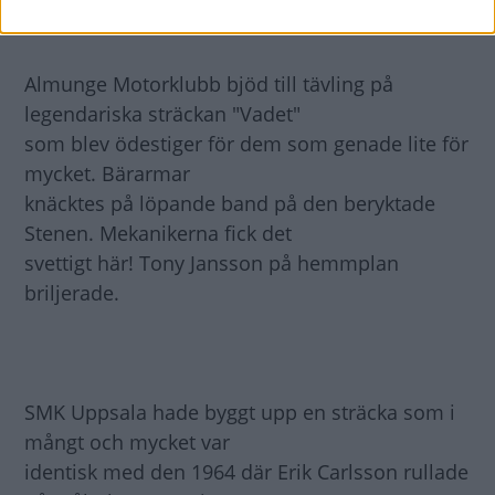
Almunge Motorklubb bjöd till tävling på
legendariska sträckan "Vadet"
som blev ödestiger för dem som genade lite för
mycket. Bärarmar
knäcktes på löpande band på den beryktade
Stenen. Mekanikerna fick det
svettigt här! Tony Jansson på hemmplan
briljerade.
SMK Uppsala hade byggt upp en sträcka som i
mångt och mycket var
identisk med den 1964 där Erik Carlsson rullade