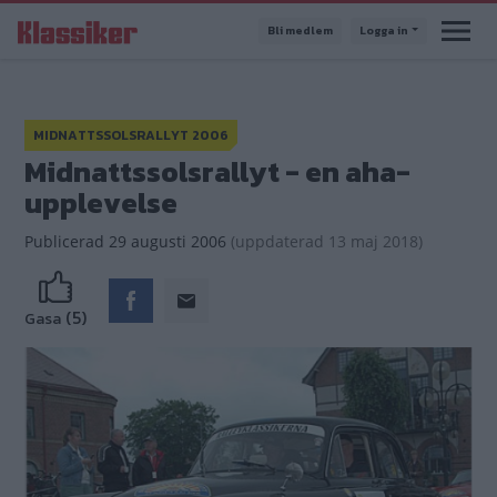
Hoppa
Bli medlem
Logga in
till
huvudinnehåll
MIDNATTSSOLSRALLYT 2006
Midnattssolsrallyt - en aha-
upplevelse
Publicerad
29 augusti 2006
(
uppdaterad
13 maj 2018)
(5)
Gasa