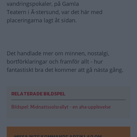
vandringspokaler, på Gamla
Teatern i Ã-stersund, var det här med
placeringarna lagt åt sidan.
Det handlade mer om minnen, nostalgi,
bortförklaringar och framför allt - hur
fantastiskt bra det kommer att gå nästa gång.
RELATERADE BILDSPEL
Bildspel: Midnattssolsrallyt - en aha-upplevelse
MISSA INTE KOMMANDE ARTIKLAR OM