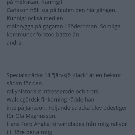
på målrakan. Kunnigt!
Carlsson höll sig på hjulen den här gången.
Kunnigt också med en
målbrygga på gågatan i Söderhman. Somliga
kommuner förstod bättre än
andra.
Specialsträcka 14 "Järvsjö Klack" är en bekant
sådan för den
rallyhistoriskt intresserade och trots
Waldegårdsk finkörning rådde han
inte på Jansson. Följande sträcka blev ödestiger
för Ola Magnusson.
Hans Ford Anglia förvandlades från rolig rallybil
till före detta rolig