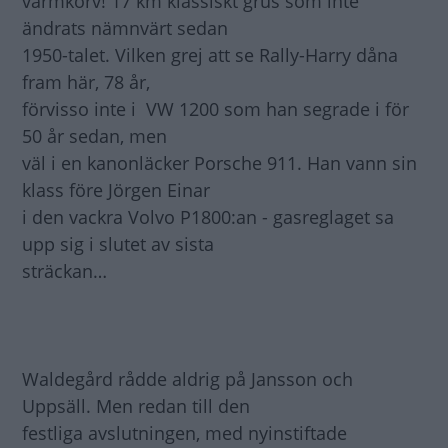
varmkorv! 17 km klassiskt grus som inte
ändrats nämnvärt sedan
1950-talet. Vilken grej att se Rally-Harry dåna
fram här, 78 år,
förvisso inte i VW 1200 som han segrade i för
50 år sedan, men
väl i en kanonläcker Porsche 911. Han vann sin
klass före Jörgen Einar
i den vackra Volvo P1800:an - gasreglaget sa
upp sig i slutet av sista
sträckan…
Waldegård rådde aldrig på Jansson och
Uppsäll. Men redan till den
festliga avslutningen, med nyinstiftade