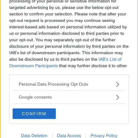
processing of your personal or sensitive information for
targeted advertising by us, please use the below opt-out
section to confirm your selection. Please note that after your
Efter ett festivalpräglat uppehåll på Gamla
opt-out request is processed you may continue seeing
interest-based ads based on personal information utilized by
Torget i Arboga dundrade
us or personal information disclosed to third parties prior to
kopplet ut i trakten av Kolsva och Köping.
your opt-out. You may separately opt-out of the further
Hemmasönerna Hasse Nilsson i
disclosure of your personal information by third parties on the
Saab V4 låg bra till och Lars-Ingvar Ytterbring
IAB’s list of downstream participants. This information may
also be disclosed by us to third parties on the
IAB’s List of
ledde i sin Hundkoja i
Downstream Participants
that may further disclose it to other
sina respektive klasser.
third parties.
Please note that this website/app uses one or more Google
Personal Data Processing Opt Outs
services and may gather and store information including but
not limited to your visit or usage behaviour. You may click to
Google consents
Personliga fighter gick att spåra i alla startlistor.
grant or deny consent to Google and its third-party tags to
use your data for below specified purposes in below Google
Karl-Bertil Ling
CONFIRM
consent section.
fick till slut se sig slagen av Per Göransson.
Båda körde Opel Rekord 6.
Data Deletion
Data Access
Privacy Policy