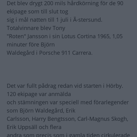
Det blev drygt 200 mils hårdkörning för de 90
ekipage som till slut tog
sig i mål natten till 1 juli i Ã-stersund.
Totalvinnare blev Tony
"Roten" Jansson i sin Lotus Cortina 1965, 1,05
minuter före Björn
Waldegård i Porsche 911 Carrera.
Det var fullt pådrag redan vid starten i Hörby.
120 ekipage var anmälda
och stämningen var speciell med förarlegender
som Björn Waldegård, Erik
Carlsson, Harry Bengtsson, Carl-Magnus Skogh,
Erik Uppsäll och flera
andra som precis som i gamla tiden cirkulerade