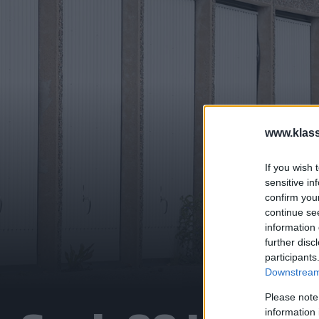
www.klass
If you wish 
sensitive in
confirm you
continue se
information 
further disc
participants
Downstream 
Please note
information 