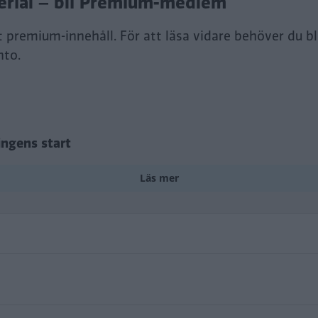
rt premium-innehåll. För att läsa vidare behöver du b
nto.
ingens start
Läs mer
fornian 1969: Imponerande
omat 1973: Taxin som öppnade dörrar