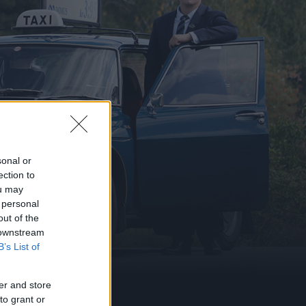
sonal or
ection to
ou may
 personal
out of the
 downstream
B’s List of
er and store
to grant or