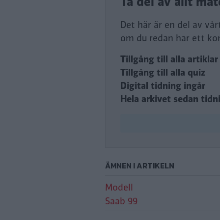
Det här är en del av vå
om du redan har ett ko
Tillgång till alla artiklar
Tillgång till alla quiz
Digital tidning ingår
Hela arkivet sedan tidn
ÄMNEN I ARTIKELN
Modell
Saab 99
Hillman Imp Cali
Saab 99 L 2.0 Aut