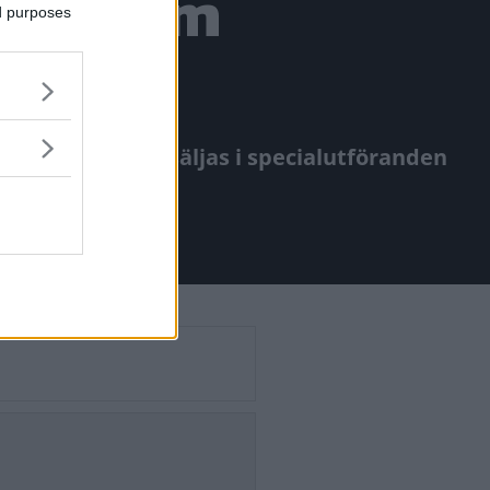
xin som
ed purposes
kunde modellen säljas i specialutföranden