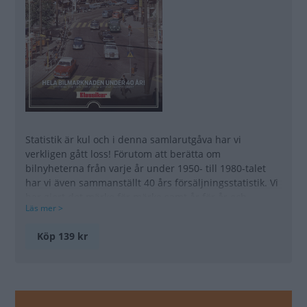
Statistik är kul och i denna samlarutgåva har vi
verkligen gått loss! Förutom att berätta om
bilnyheterna från varje år under 1950- till 1980-talet
har vi även sammanställt 40 års försäljningsstatistik. Vi
har gjort det märke för märke samt år för år och
Läs mer >
perspektivet är hela tiden det svenska. Här får du en
unik inblick i hur Sveriges bilmarknad har utvecklats
Köp 139 kr
genom decennierna och ett uppslagsverk att
återkomma till. Denna samlarutgåva säljs inte i vanliga
butiker men du beställer den enkelt här i vår
webbshop.