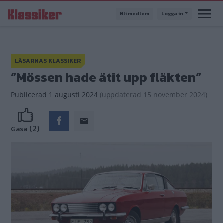
Hoppa
Bli medlem
Logga in
till
huvudinnehåll
LÄSARNAS KLASSIKER
”Mössen hade ätit upp fläkten”
Publicerad
1 augusti 2024
(
uppdaterad
15 november 2024)
(2)
Gasa