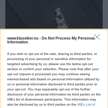
www.klassiker.nu -
Do Not Process My Personal
Information
If you wish to opt-out of the sale, sharing to third parties, or
processing of your personal or sensitive information for
targeted advertising by us, please use the below opt-out
Den första Rapiern som Kenth hittade visade sig vara ett
section to confirm your selection. Please note that after your
totalt vrak, men lite senare fick han ett tips om ett annan
opt-out request is processed you may continue seeing
bil i Vännäs i Västerbotten. Den hade köpts ny av en dam i
interest-based ads based on personal information utilized by
Stockholm som sedan sålde den till en yngling som hon
us or personal information disclosed to third parties prior to
haft inackorderad. Efter en sommar ställde han undan den
your opt-out. You may separately opt-out of the further
och cirka 35 år senare blev Kenth Elwesthal tredje ägaren.
disclosure of your personal information by third parties on the
IAB’s list of downstream participants. This information may
also be disclosed by us to third parties on the
IAB’s List of