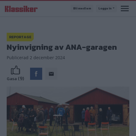
Hoppa
Bli medlem
Logga in
till
huvudinnehåll
REPORTAGE
Nyinvigning av ANA-garagen
Publicerad
2 december 2024
(9)
Gasa