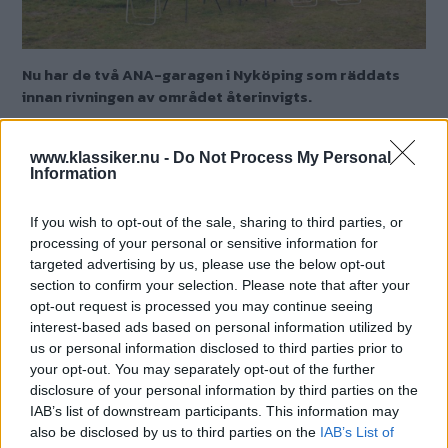
Nu har de två ANA-garagen i Nyköping som räddats
innan rivningen av området återinvigts.
Text
Björn Meyer
www.klassiker.nu -
Do Not Process My Personal
Information
Fotograf
Automobilsällskapet i Nyköping/Fredrik Nyblad
If you wish to opt-out of the sale, sharing to third parties, or
processing of your personal or sensitive information for
targeted advertising by us, please use the below opt-out
Det här är en låst artikel.
Logga in
för
section to confirm your selection. Please note that after your
att fortsätta läsa.
opt-out request is processed you may continue seeing
interest-based ads based on personal information utilized by
us or personal information disclosed to third parties prior to
your opt-out. You may separately opt-out of the further
DIGITAL PRENUMERATION
disclosure of your personal information by third parties on the
IAB’s list of downstream participants. This information may
Ta del av allt material – bli
also be disclosed by us to third parties on the
IAB’s List of
Premium-medlem