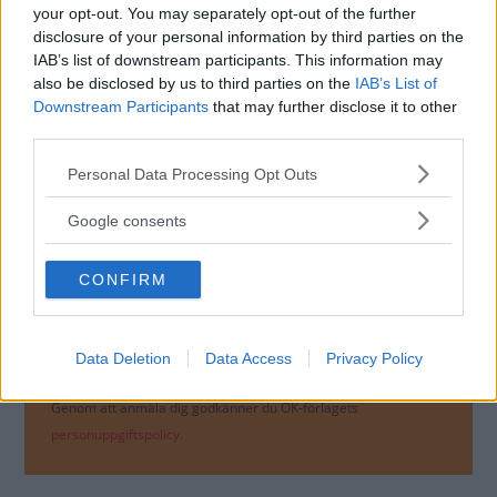
your opt-out. You may separately opt-out of the further
bilar - Toronadon med utmanade design och
disclosure of your personal information by third parties on the
framhjulsdrift - Rivieran mer traditionell coupé
IAB’s list of downstream participants. This information may
med sportbilsprestanda.
also be disclosed by us to third parties on the
IAB’s List of
Downstream Participants
that may further disclose it to other
third parties.
Please note that this website/app uses one or more Google
Personal Data Processing Opt Outs
MISSA INTE KOMMANDE ARTIKLAR OM
services and may gather and store information including but
OLDSMOBILE TORONADO
not limited to your visit or usage behaviour. You may click to
Google consents
Få vårt nyhetsbrev utan kostnad
grant or deny consent to Google and its third-party tags to
use your data for below specified purposes in below Google
CONFIRM
consent section.
Data Deletion
Data Access
Privacy Policy
Genom att anmäla dig godkänner du OK-förlagets
personuppgiftspolicy.