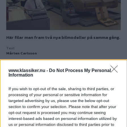
Här filar man fram två nya bilmodeller på samma gång.
Text
Mårten Carlsson
Oldsmobile Toronado lanserades som en
www.klassiker.nu -
Do Not Process My Personal
syskonmodell till Buick Riviera 1966, och
Information
tydligare än så här kan släktskapet inte bli.
På samma avdelning modellerar man Buick
If you wish to opt-out of the sale, sharing to third parties, or
Riviera på ena sidan och Toronado på den
processing of your personal or sensitive information for
targeted advertising by us, please use the below opt-out
andra.
section to confirm your selection. Please note that after your
opt-out request is processed you may continue seeing
Trots släktskapet skiljde sig de båda
interest-based ads based on personal information utilized by
us or personal information disclosed to third parties prior to
modellerna radikalt. Det var helt väsenskilda