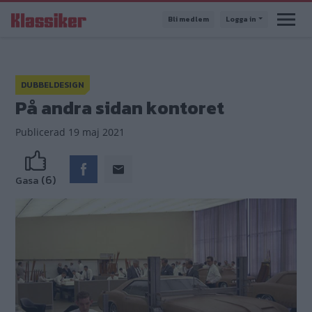
Hoppa
Bli medlem
Logga in
till
huvudinnehåll
DUBBELDESIGN
På andra sidan kontoret
Publicerad
19 maj 2021
(6)
Gasa