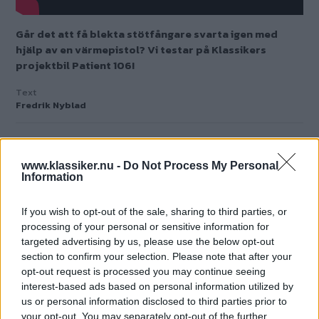
en projektbil vi fått gratis.
Hur resultatet blev på vår Peugeot 106 ser du i
filmen och du kan läsa mer i Klassiker nr
10/2021.
Men kom ihåg – bara för att det fungerade på
en Peugeot från 1992 betyder det inte att det är
rätt metod på alla bilar!
www.klassiker.nu -
Do Not Process My Personal
Information
Tiden kommer också att utvisa hur länge
If you wish to opt-out of the sale, sharing to third parties, or
stötfångarna håller sig svarta.
processing of your personal or sensitive information for
targeted advertising by us, please use the below opt-out
section to confirm your selection. Please note that after your
opt-out request is processed you may continue seeing
Läs reportaget i Klassiker
interest-based ads based on personal information utilized by
10/2021!
us or personal information disclosed to third parties prior to
your opt-out. You may separately opt-out of the further