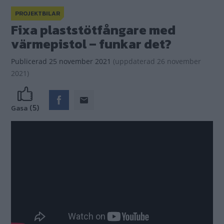
Går det att få blekta stötfångare svarta igen med
hjälp av en värmepistol? Vi testar på Klassikers
projektbil Patient 106!
Text
Fredrik Nyblad
Fotograf
Fredrik Nyblad
Metoden vi alltid velat prova men inte vågat
förrän Patient 106 rullade in i Klassikergaraget.
Kan man fixa blekta plaststötfångare med
värmepistol? Vad kan vara bättre än att testa på