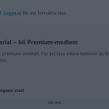
l.
Logga in
för att fortsätta läsa.
terial – bli Premium-medlem
rt premium-innehåll. För att läsa vidare behöver du b
nto.
ingens start
Läs mer