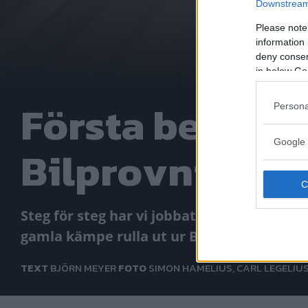
Downstream 
Please note
information 
deny consent
in below Go
Första besiktn
Persona
Google 
Bilprovningen 
Steg för steg har vi jobbat mot ett tydlig
gamla kämpe rulla ut ur Bilprovningens h
TEXT
BJÖRN MEYER
FOTO
SIMON HAMELIUS, CARL LEGELIU