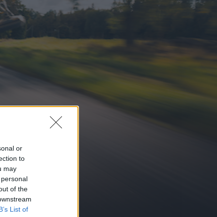
sonal or
ection to
ou may
 personal
out of the
 downstream
B’s List of