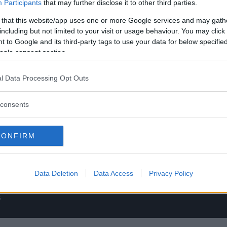
Participants
that may further disclose it to other third parties.
 that this website/app uses one or more Google services and may gath
including but not limited to your visit or usage behaviour. You may click 
 to Google and its third-party tags to use your data for below specifi
ogle consent section.
ingen på 44 år: S
l Data Processing Opt Outs
consents
på Klassikers u
CONFIRM
t mål: att få vår elbil besiktigad. Nu är vi s
all med blankt papper?
Data Deletion
Data Access
Privacy Policy
S