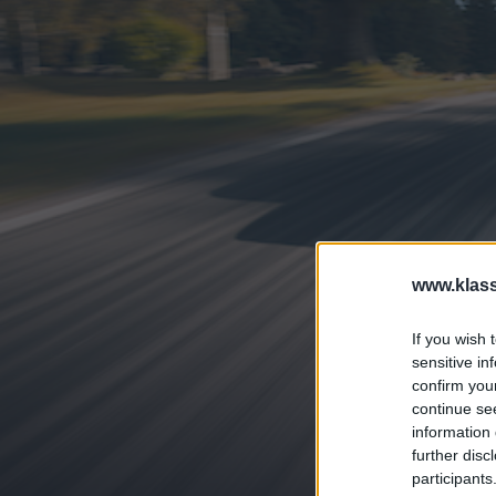
www.klass
If you wish 
sensitive in
confirm you
continue se
information 
further disc
participants