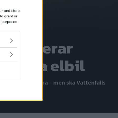
er and store
to grant or
ed purposes
å reagerar
rgamla elbil
å nära man kan komma – men ska Vattenfalls