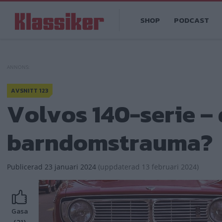
Hoppa
Main
till
SHOP
PODCAST
navigation
huvudinnehåll
AVSNITT 123
Volvos 140-serie – 
barndomstrauma?
Publicerad
23 januari 2024
(
uppdaterad
13 februari 2024)
Gasa
(21)