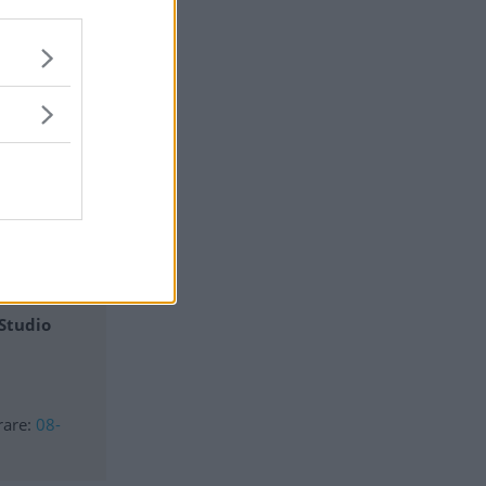
till höger
Studio
arare:
08-