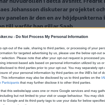
laes Johansson diskuterar projektet och
 av panelen är den en av höjdpunkterna 
n till varför han gillar Saab.
iker.nu -
Do Not Process My Personal Information
to opt-out of the sale, sharing to third parties, or processing of your per
formation for targeted advertising by us, please use the below opt-out s
r selection. Please note that after your opt-out request is processed y
lgul – renoveringen av en Volvo 145 DeLuxe 1973 i
eing interest-based ads based on personal information utilized by us or
disclosed to third parties prior to your opt-out. You may separately opt-
ger upp Lars Edwardsson på Verktygsboden och prata
losure of your personal information by third parties on the IAB’s list of
n. Fredrik Nyblad menar att 140-serien ska ses som en
. This information may also be disclosed by us to third parties on the
IA
ige. Claes Johansson håller med: "Det måste vara den 
Participants
that may further disclose it to other third parties.
in!".
 that this website/app uses one or more Google services and may gath
including but not limited to your visit or usage behaviour. You may click 
 to Google and its third-party tags to use your data for below specifi