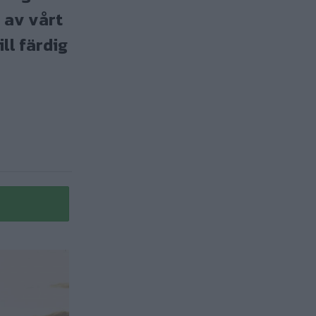
r av vårt
ll färdig