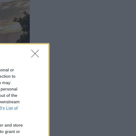
sonal or
ection to
ou may
 personal
out of the
 downstream
B’s List of
er and store
to grant or