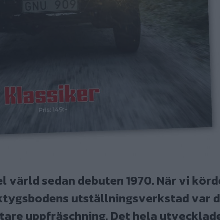
l värld sedan debuten 1970. När vi körd
rktygsbodens utställningsverkstad var 
tare uppfräschning. Det hela utvecklade