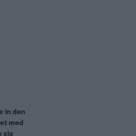
e in den
det med
 sig