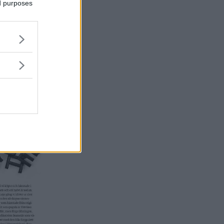
ed purposes
 ägare.
t kamaxelbyte