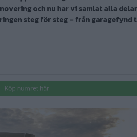
renovering och nu har vi samlat alla dela
ingen steg för steg – från garagefynd ti
Köp numret här