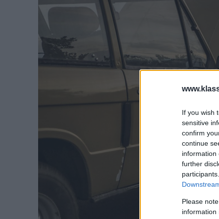
www.klass
If you wish 
sensitive in
confirm you
continue se
information 
further disc
participants
Downstream 
Please note
information 