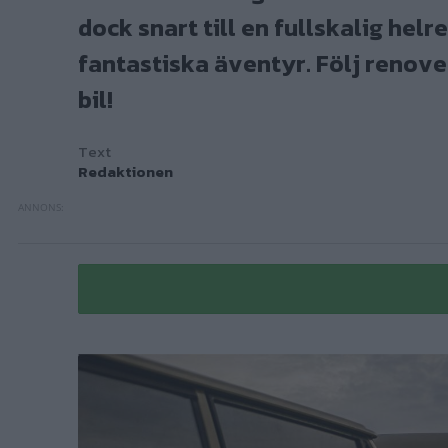
dock snart till en fullskalig hel
fantastiska äventyr. Följ renover
bil!
Text
Redaktionen