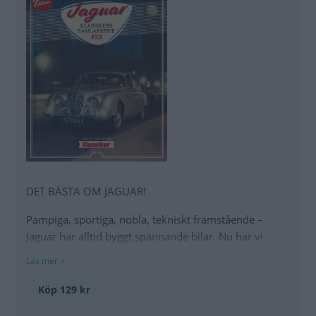
DET BÄSTA OM JAGUAR!
Pampiga, sportiga, nobla, tekniskt framstående –
Jaguar har alltid byggt spännande bilar. Nu har vi
samlat våra favoritartiklar om det brittiska märket
Läs mer >
som aldrig upphör att fascinera. Upplagan är
begränsad och samlarutgåvan finns inte i vanliga
Köp 129 kr
tidningsbutiker. Men du beställer den enkelt och med