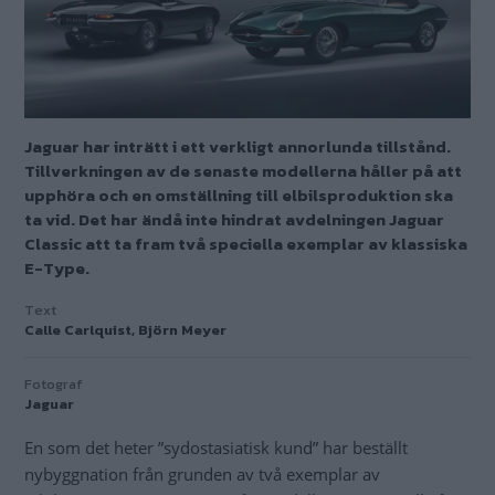
Jaguar har inträtt i ett verkligt annorlunda tillstånd.
Tillverkningen av de senaste modellerna håller på att
upphöra och en omställning till elbilsproduktion ska
ta vid. Det har ändå inte hindrat avdelningen Jaguar
Classic att ta fram två speciella exemplar av klassiska
E-Type.
Text
Calle Carlquist, Björn Meyer
Fotograf
Jaguar
En som det heter ”sydostasiatisk kund” har beställt
nybyggnation från grunden av två exemplar av