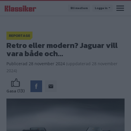
Hoppa
Bli medlem
Logga in
till
huvudinnehåll
REPORTAGE
Retro eller modern? Jaguar vill
vara både och...
Publicerad
28 november 2024
(
uppdaterad
28 november
2024)
(13)
Gasa