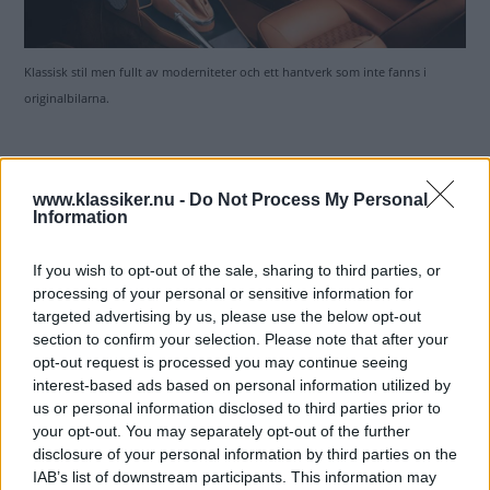
Klassisk stil men fullt av moderniteter och ett hantverk som inte fanns i
originalbilarna.
Ena bilen är svart, den andra grön. Ett juvelerarföretag
med anor från 1786 har försett bilarna med
www.klassiker.nu -
Do Not Process My Personal
Information
Jaguaremblem i kombinationen silver/pärlemor och de
typiska vippströmbrytarna är gjorda av äkta silver. Några
If you wish to opt-out of the sale, sharing to third parties, or
priser för skönheterna har inte avslöjats...
processing of your personal or sensitive information for
Ännu har inte Jaguars nya, helektriska modell släppts – en
targeted advertising by us, please use the below opt-out
section to confirm your selection. Please note that after your
pressvisning är planerad till början av december. Däremot
opt-out request is processed you may continue seeing
har bilföretaget visat en ny logotyp och andra detaljer ur
interest-based ads based on personal information utilized by
det nya formspråket. Katten finns kvar men verkar bli
us or personal information disclosed to third parties prior to
nedtonad och Jaguars nya typsnitt i firmanamnet ligger
your opt-out. You may separately opt-out of the further
långt från det klassiska.
disclosure of your personal information by third parties on the
IAB’s list of downstream participants. This information may