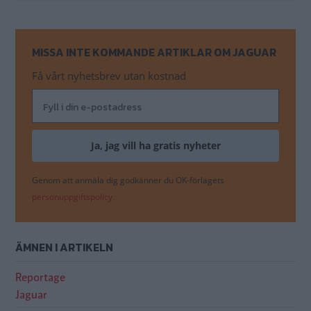
direkt hemleverans i vår webbshop!
MISSA INTE KOMMANDE ARTIKLAR OM JAGUAR
Innehåll
Få vårt nyhetsbrev utan kostnad
Ladufynd Jaguar Mk IV 1946
När familjen inte tyckte att disponenten skulle köra
mer gömde de undan hans pampiga Jaguar. Han fick
aldrig veta var.
Genom att anmäla dig godkänner du OK-förlagets
personuppgiftspolicy.
En sån hade ju...
ÄMNEN I ARTIKELN
Modellerna som hamnat lite i skymundan. Stil, klass –
Reportage
Jaguar!
Jaguar