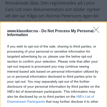
femväxlade låda. Den registrerades på Lotus
Cars Ltd men dokumentation och bilder styrker
att det var fråga om Ronnie Petersons egen bil
– en gåva från Lotus grundare Colin Chapman.
www.klassiker.nu -
Do Not Process My Personal
På en av dessa bild poserar Ronnie i tidstypisk
Information
jacka utanför sitt hem i Cookham Dean i
If you wish to opt-out of the sale, sharing to third parties, or
Berkshire. På garageuppfarten står – förutom
processing of your personal or sensitive information for
en Ford Consul – Lotusen i Lagoon Blue.
targeted advertising by us, please use the below opt-out
section to confirm your selection. Please note that after your
I dag har bilen gått ca 14 000 mil och sägs vara i
opt-out request is processed you may continue seeing
interest-based ads based on personal information utilized by
bra skick. Uppskattat värde ligger mellan 28 000
us or personal information disclosed to third parties prior to
och 35 000 pund men kändisbilar har en
your opt-out. You may separately opt-out of the further
tendens att sticka iväg i pris.
disclosure of your personal information by third parties on the
IAB’s list of downstream participants. This information may
also be disclosed by us to third parties on the
IAB’s List of
Läs mer på Historics at Brooklands
Downstream Participants
that may further disclose it to other
third parties.