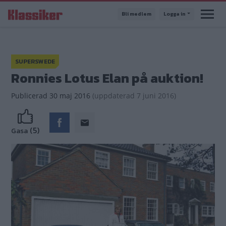
Hoppa
Bli medlem
Logga in
till
huvudinnehåll
SUPERSWEDE
Ronnies Lotus Elan på auktion!
Publicerad
30 maj 2016
(
uppdaterad
7 juni 2016)
(5)
Gasa