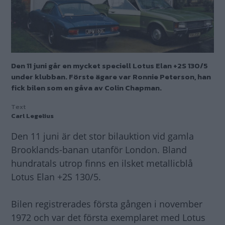
Den 11 juni går en mycket speciell Lotus Elan +2S 130/5
under klubban. Förste ägare var Ronnie Peterson, han
fick bilen som en gåva av Colin Chapman.
Text
Carl Legelius
Den 11 juni är det stor bilauktion vid gamla
Brooklands-banan utanför London. Bland
hundratals utrop finns en ilsket metallicblå
Lotus Elan +2S 130/5.
Bilen registrerades första gången i november
1972 och var det första exemplaret med Lotus