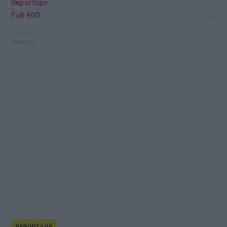
Reportage
Fiat 600
Transportstyrelsen tar fram ett nytt förslag om
REPORTAGE