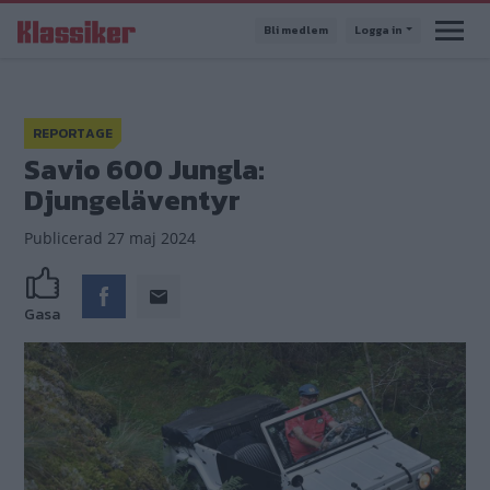
Hoppa
Bli medlem
Logga in
till
huvudinnehåll
REPORTAGE
Savio 600 Jungla:
Djungeläventyr
Publicerad
27 maj 2024
Gasa