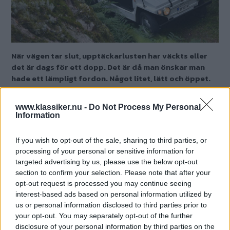
När vägen tar slut, upptäckarlusten har väckts eller
det är dags för ett dopp. Det är då man önskar man
hade ett lämpligt fordon. Något litet, lätt och öppet.
Inte alls fyrhjulsdrivet.
www.klassiker.nu -
Do Not Process My Personal
Text
Information
Stefan Wulff
If you wish to opt-out of the sale, sharing to third parties, or
Fotograf
processing of your personal or sensitive information for
Stefan Wulff
targeted advertising by us, please use the below opt-out
section to confirm your selection. Please note that after your
Det här är en låst artikel.
Logga in
för
opt-out request is processed you may continue seeing
interest-based ads based on personal information utilized by
att fortsätta läsa.
us or personal information disclosed to third parties prior to
your opt-out. You may separately opt-out of the further
disclosure of your personal information by third parties on the