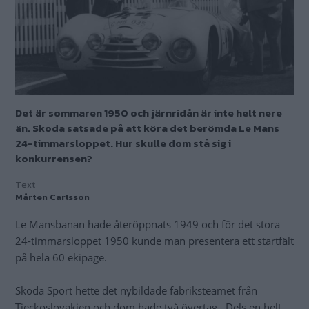
Det är sommaren 1950 och järnridån är inte helt nere
än. Skoda satsade på att köra det berömda Le Mans
24-timmarsloppet. Hur skulle dom stå sig i
konkurrensen?
Text
Mårten Carlsson
Le Mansbanan hade återöppnats 1949 och för det stora
24-timmarsloppet 1950 kunde man presentera ett startfält
på hela 60 ekipage.
Skoda Sport hette det nybildade fabriksteamet från
Tjeckoslovakien och dom hade två övertag. Dels en helt