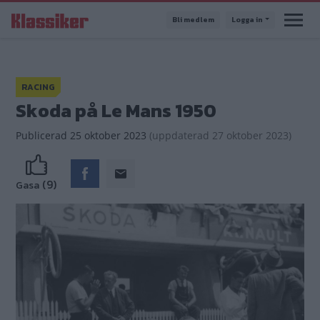
Hoppa
Bli medlem
Logga in
till
huvudinnehåll
RACING
Skoda på Le Mans 1950
Publicerad
25 oktober 2023
(
uppdaterad
27 oktober 2023)
(9)
Gasa