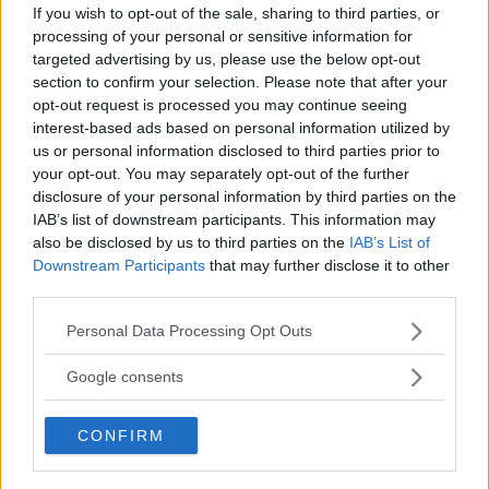
rasade motorn. Någon reservmotor hade man inte med
If you wish to opt-out of the sale, sharing to third parties, or
sig så man fick packa ihop och åka hem.
processing of your personal or sensitive information for
Men dom var inte ensamma om det ödet. Samtliga
targeted advertising by us, please use the below opt-out
section to confirm your selection. Please note that after your
Gordinis och halva startfältet kom inte ens i mål detta år..
opt-out request is processed you may continue seeing
interest-based ads based on personal information utilized by
Motorn undersöktes noga och haveriet visade sig bero på
us or personal information disclosed to third parties prior to
en liten låsring till en kolvbult. Men nu tog man nya tag,
your opt-out. You may separately opt-out of the further
byggde en bil till och en bättre motor för att satsa på 1951
disclosure of your personal information by third parties on the
års Le Mans - men det kom inte att hända.
IAB’s list of downstream participants. This information may
I Tjeckoslovakien styrde Partiet och Partiet bestämde att
also be disclosed by us to third parties on the
IAB’s List of
Downstream Participants
that may further disclose it to other
bilarna inte skulle köras utomlands - och så var det med
third parties.
det.
Please note that this website/app uses one or more Google
Personal Data Processing Opt Outs
Skulle Skoda haft någon chans i 1951 års lopp då? Nu
services and may gather and store information including but
hade ju Porsche blandat sig i leken med sin nya modell
not limited to your visit or usage behaviour. You may click to
Google consents
grant or deny consent to Google and its third-party tags to
356.
use your data for below specified purposes in below Google
Jo, det skulle man nog. Porscharna hade inte alls samma
CONFIRM
consent section.
varvtider och snittfarter som Skodaracern.