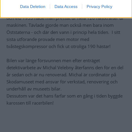
Men bara för man inte fick åka till Le Mans slutade man
Data Deletion
Data Access
Privacy Policy
inte utveckla bilen. Karossen fick förfinad aerodynamik
och vid 1953 hade man pressat ur hela 120 hästkrafter ur
maskinen. Tävlade gjorde man också men bara inom
Öststaterna - och där den vann i princip hela tiden. I sitt
sista utförande provade men motor med
tvåstegskompressor och fick ut otroliga 190 hästar!
Bilen var länge försvunnen men efter enträget
detektivarbete av Michal Velebny återfanns den för en del
år sedan och är nu renoverad. Michal är cordinator på
Skodamuseet med ansvar för verkstad, renovering och
underhåll av museets bilar.
Dessutom var det hans farfar som en gång i tiden byggde
karossen till racerbilen!