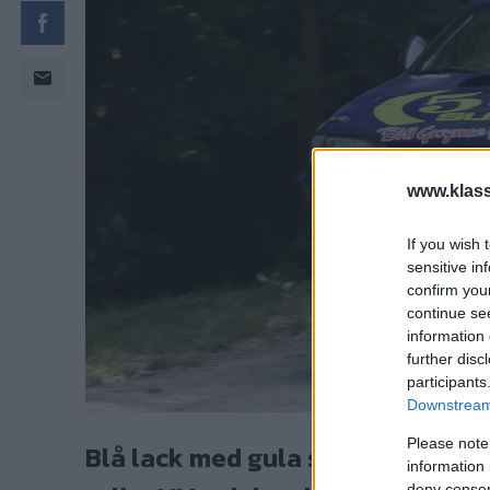
www.klass
If you wish 
sensitive in
confirm you
continue se
information 
further disc
participants
Downstream 
Please note
Blå lack med gula stripes och en
information 
deny consent