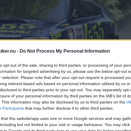
iker.nu -
Do Not Process My Personal Information
to opt-out of the sale, sharing to third parties, or processing of your per
formation for targeted advertising by us, please use the below opt-out s
r selection. Please note that after your opt-out request is processed y
eing interest-based ads based on personal information utilized by us or
disclosed to third parties prior to your opt-out. You may separately opt-
losure of your personal information by third parties on the IAB’s list of
. This information may also be disclosed by us to third parties on the
IA
Participants
that may further disclose it to other third parties.
 that this website/app uses one or more Google services and may gath
 stor bakvinge. Subaru Impreza gjorde su
including but not limited to your visit or usage behaviour. You may click 
 to Google and its third-party tags to use your data for below specifi