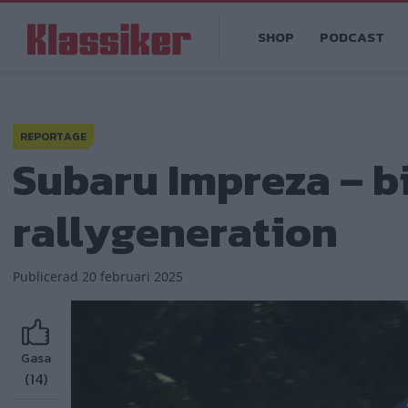
Hoppa
Main
till
SHOP
PODCAST
navigation
huvudinnehåll
REPORTAGE
Subaru Impreza – b
rallygeneration
Publicerad
20 februari 2025
Gasa
(14)