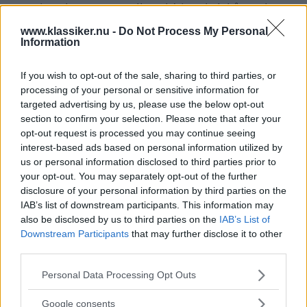
two innebar ett gas eller eldrivet kylskåp och
option package three var möjlighet för två extra
www.klassiker.nu -
Do Not Process My Personal
Information
bäddar.
If you wish to opt-out of the sale, sharing to third parties, or
Blazer Chalet, som hos GMC hette Casa Grande
processing of your personal or sensitive information for
baserades på fyrhjulsdrivna chassin, på
targeted advertising by us, please use the below opt-out
motorsidan fanns 350" eller 400" att välja på.
section to confirm your selection. Please note that after your
opt-out request is processed you may continue seeing
Reservhjulet fick flytta från sin vanliga plats till
interest-based ads based on personal information utilized by
en hållare i fronten.
us or personal information disclosed to third parties prior to
your opt-out. You may separately opt-out of the further
disclosure of your personal information by third parties on the
Den praktiska lillstugan kom dock bli ett rätt
IAB’s list of downstream participants. This information may
ovanligt tillbehör, Blazer och Jimmy sålde bra
also be disclosed by us to third parties on the
IAB’s List of
med 86838 respektive 18551 stycken sålda i
Downstream Participants
that may further disclose it to other
1977 års tappning.
third parties.
Please note that this website/app uses one or more Google
Personal Data Processing Opt Outs
Chalet och Casa Grande erbjöds åren 1976-77
services and may gather and store information including but
not limited to your visit or usage behaviour. You may click to
och det såldes bara drygt 1 800 av dessa.
Google consents