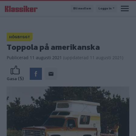
Hoppa
Bli medlem
Logga in
till
huvudinnehåll
HÖGBYGGT
Toppola på amerikanska
Publicerad
11 augusti 2021
(
uppdaterad
11 augusti 2021)
(5)
Gasa