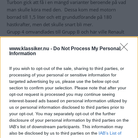
Turbon gick att få i en mängd varianter beroende på vad
man skulle köra med den. Dessa kom med motorn
borrad till 1,5 liter och ett grundutförande på 180
hästkrafter, men det skulle snart bli mer.
Grupp 4 omvandlades till Grupp B och här ville Renault
med och leka. Nu tog man fram den ultimata
renaultfemman - Maxi Turbo. 20 bilar gjordes av den
www.klassiker.nu -
Do Not Process My Personal
Information
absoluta värstingen. Med en 2,1 litersmotor med ännu
större turbo och intercooler var man upp på 350
hästkrafter. 1984 ställde man även upp i Supertouring
If you wish to opt-out of the sale, sharing to third parties, or
processing of your personal or sensitive information for
championship på bana och då kramade man ur hela 385
targeted advertising by us, please use the below opt-out
hästar ur motorn.
section to confirm your selection. Please note that after your
opt-out request is processed you may continue seeing
interest-based ads based on personal information utilized by
us or personal information disclosed to third parties prior to
your opt-out. You may separately opt-out of the further
disclosure of your personal information by third parties on the
IAB’s list of downstream participants. This information may
also be disclosed by us to third parties on the
IAB’s List of