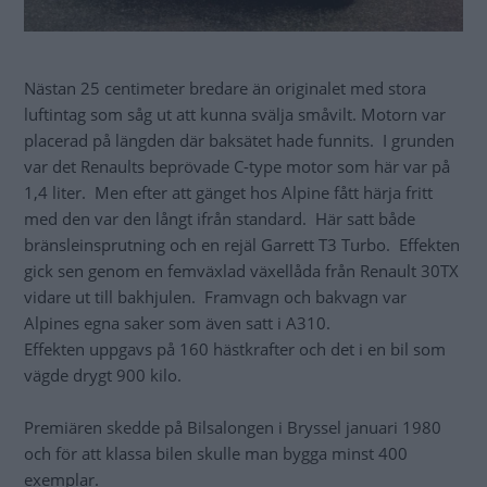
Nästan 25 centimeter bredare än originalet med stora
luftintag som såg ut att kunna svälja småvilt. Motorn var
placerad på längden där baksätet hade funnits. I grunden
var det Renaults beprövade C-type motor som här var på
1,4 liter. Men efter att gänget hos Alpine fått härja fritt
med den var den långt ifrån standard. Här satt både
bränsleinsprutning och en rejäl Garrett T3 Turbo. Effekten
gick sen genom en femväxlad växellåda från Renault 30TX
vidare ut till bakhjulen. Framvagn och bakvagn var
Alpines egna saker som även satt i A310.
Effekten uppgavs på 160 hästkrafter och det i en bil som
vägde drygt 900 kilo.
Premiären skedde på Bilsalongen i Bryssel januari 1980
och för att klassa bilen skulle man bygga minst 400
exemplar.