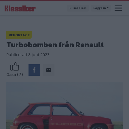
Hoppa
Bli medlem
Logga in
till
huvudinnehåll
REPORTAGE
Turbobomben från Renault
Publicerad
8 juni 2023
(7)
Gasa