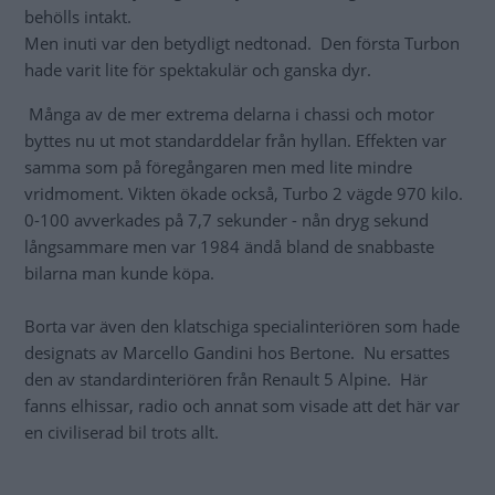
behölls intakt.
Men inuti var den betydligt nedtonad. Den första Turbon
hade varit lite för spektakulär och ganska dyr.
Många av de mer extrema delarna i chassi och motor
byttes nu ut mot standarddelar från hyllan. Effekten var
samma som på föregångaren men med lite mindre
vridmoment. Vikten ökade också, Turbo 2 vägde 970 kilo.
0-100 avverkades på 7,7 sekunder - nån dryg sekund
långsammare men var 1984 ändå bland de snabbaste
bilarna man kunde köpa.
Borta var även den klatschiga specialinteriören som hade
designats av Marcello Gandini hos Bertone. Nu ersattes
den av standardinteriören från Renault 5 Alpine. Här
fanns elhissar, radio och annat som visade att det här var
en civiliserad bil trots allt.