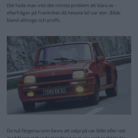
Det hade man inte det minsta problem att klara av -
efterfrågan på Frankrikes då hetaste bil var stor. Både
bland allmoge och proffs.
De två färgerna som fanns att välja på var blått eller rött