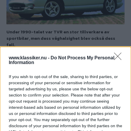
Under 1990-talet var TVR en stor tillverkare av
sportbilar, men dess våghalsighet blev också dess
fall.
Text
www.klassiker.nu -
Do Not Process My Personal
Anders Nilsson
Information
Fotograf
If you wish to opt-out of the sale, sharing to third parties, or
TVR
processing of your personal or sensitive information for
targeted advertising by us, please use the below opt-out
section to confirm your selection. Please note that after your
Det här är en låst artikel.
Logga in
för
opt-out request is processed you may continue seeing
att fortsätta läsa.
interest-based ads based on personal information utilized by
us or personal information disclosed to third parties prior to
your opt-out. You may separately opt-out of the further
disclosure of your personal information by third parties on the