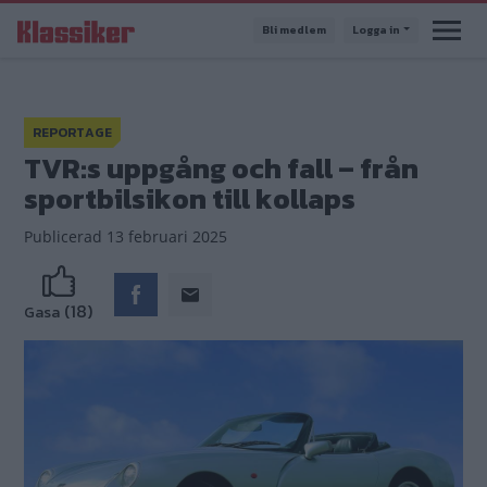
Hoppa
Bli medlem
Logga in
till
huvudinnehåll
REPORTAGE
TVR:s uppgång och fall – från
sportbilsikon till kollaps
Publicerad
13 februari 2025
(18)
Gasa