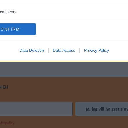
ilar något begränsad, men sydostasien ligger ändå n
consents
det enda landet i närheten som hade en någorlunda bil
ng genom General Motors försorg 1948, och var i prin
CONFIRM
Lumpur 1966 som fått nya tjänstefordon. Det rör sig o
Data Deletion
Data Access
Privacy Policy
 1966, och bakom dom skymtar den nya lite större H
N EH
ftspolicy.