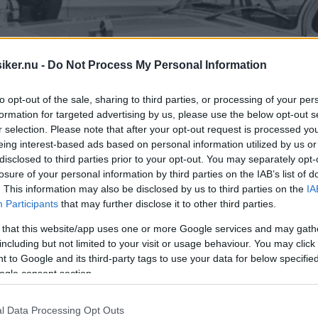
iker.nu -
Do Not Process My Personal Information
to opt-out of the sale, sharing to third parties, or processing of your per
formation for targeted advertising by us, please use the below opt-out s
r selection. Please note that after your opt-out request is processed y
eing interest-based ads based on personal information utilized by us or
disclosed to third parties prior to your opt-out. You may separately opt-
losure of your personal information by third parties on the IAB’s list of
. This information may also be disclosed by us to third parties on the
IA
Participants
that may further disclose it to other third parties.
 that this website/app uses one or more Google services and may gath
including but not limited to your visit or usage behaviour. You may click 
fina tjänstebilar och de kommer från Aus
 to Google and its third-party tags to use your data for below specifi
ogle consent section.
l Data Processing Opt Outs