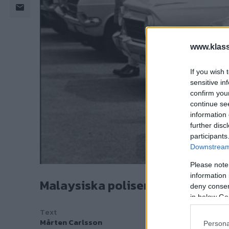
www.klass
If you wish 
sensitive in
confirm you
continue se
information 
further disc
participants
Downstream 
Please note
information 
Malaysiska polisen har fått nya 
deny consent
in below Go
Text
Mårten Carlsson
Persona