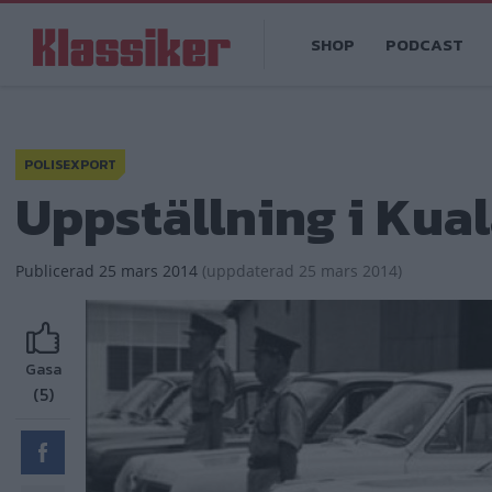
Hoppa
Main
till
SHOP
PODCAST
navigation
huvudinnehåll
POLISEXPORT
Uppställning i Kua
Publicerad
25 mars 2014
(
uppdaterad
25 mars 2014)
Gasa
(5)