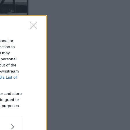
sonal or
ection to
ou may
 personal
out of the
 downstream
B’s List of
er and store
to grant or
tralien.
ed purposes