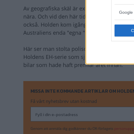
Av geografiska skäl är exporten av Holdenb
Google 
nära. Och vid den här tiden var Australien 
också. Holden kom igång med bilttillverkni
Australiens enda "egna " bil.
Här ser man stolta polisofficerare i Kuala 
Holdens EH-serie som sjöng på sista versen
bilar som hade haft premiär året innan.
MISSA INTE KOMMANDE ARTIKLAR OM HOLDE
Få vårt nyhetsbrev utan kostnad
Genom att anmäla dig godkänner du OK-förlagets
personuppgi