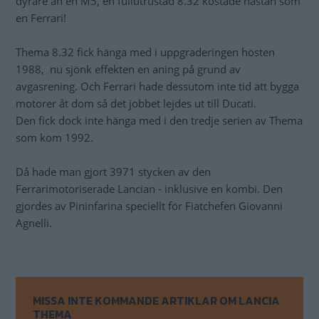
dyrare än en M5, en fullutrustad 8.32 kostade nästan som
en Ferrari!
Thema 8.32 fick hänga med i uppgraderingen hösten
1988, nu sjönk effekten en aning på grund av
avgasrening. Och Ferrari hade dessutom inte tid att bygga
motorer åt dom så det jobbet lejdes ut till Ducati.
Den fick dock inte hänga med i den tredje serien av Thema
som kom 1992.
Då hade man gjort 3971 stycken av den
Ferrarimotoriserade Lancian - inklusive en kombi. Den
gjordes av Pininfarina speciellt för Fiatchefen Giovanni
Agnelli.
MISSA INTE KOMMANDE ARTIKLAR OM LANCIA
THEMA