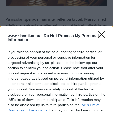
På insidan sparade man inte heller på krutet. Massor med
ädelträ och alcantara, alternativt skinnklädsel. Tillvalslistan
var väldigt kort - det mesta fanns redan på plats. Men ville
www.klassiker.nu -
Do Not Process My Personal
man kunde man få telefon i armstödet, sollucka och
Information
elmanövrerade säten - fram och bak!
If you wish to opt-out of the sale, sharing to third parties, or
processing of your personal or sensitive information for
targeted advertising by us, please use the below opt-out
section to confirm your selection. Please note that after your
opt-out request is processed you may continue seeing
interest-based ads based on personal information utilized by
us or personal information disclosed to third parties prior to
your opt-out. You may separately opt-out of the further
disclosure of your personal information by third parties on the
IAB’s list of downstream participants. This information may
also be disclosed by us to third parties on the
IAB’s List of
Downstream Participants
that may further disclose it to other