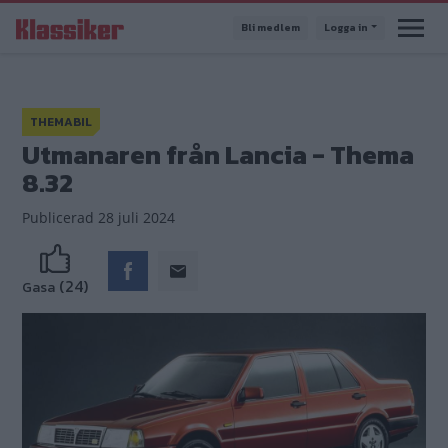
Hoppa
Bli medlem
Logga in
till
huvudinnehåll
THEMABIL
Utmanaren från Lancia - Thema
8.32
Publicerad
28 juli 2024
(24)
Gasa