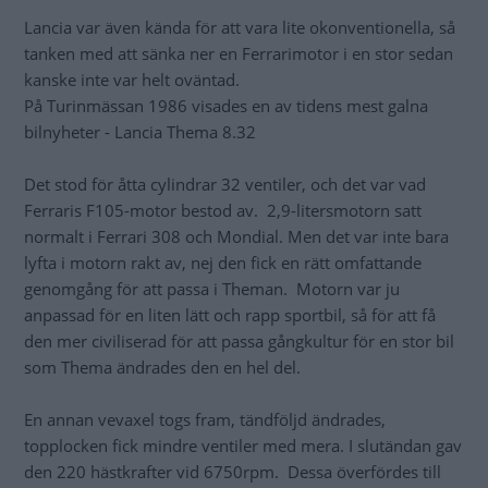
Lancia var även kända för att vara lite okonventionella, så
tanken med att sänka ner en Ferrarimotor i en stor sedan
kanske inte var helt oväntad.
På Turinmässan 1986 visades en av tidens mest galna
bilnyheter - Lancia Thema 8.32
Det stod för åtta cylindrar 32 ventiler, och det var vad
Ferraris F105-motor bestod av. 2,9-litersmotorn satt
normalt i Ferrari 308 och Mondial. Men det var inte bara
lyfta i motorn rakt av, nej den fick en rätt omfattande
genomgång för att passa i Theman. Motorn var ju
anpassad för en liten lätt och rapp sportbil, så för att få
den mer civiliserad för att passa gångkultur för en stor bil
som Thema ändrades den en hel del.
En annan vevaxel togs fram, tändföljd ändrades,
topplocken fick mindre ventiler med mera. I slutändan gav
den 220 hästkrafter vid 6750rpm. Dessa överfördes till