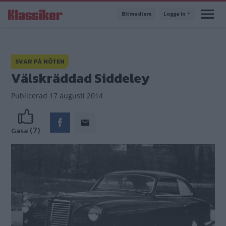
Hoppa
Bli medlem
Logga in
till
huvudinnehåll
SVAR PÅ NÖTEN
Välskräddad Siddeley
Publicerad
17 augusti 2014
(7)
Gasa