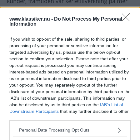
kunder, framtiden var serietillverkning på mer
rationell bas. Som exemplet i nöten ser vi en
brittisk Armstrong Siddeley byggd av Ghia som
www.klassiker.nu -
Do Not Process My Personal
Information
ett dragplåster att visa upp på mässor. Vad
man gjorde var att sälja in sig hos olika
If you wish to opt-out of the sale, sharing to third parties, or
tillverkare, ofta med sikte på att få bygga sin
processing of your personal or sensitive information for
modell i en mindre upplaga och sälja genom
targeted advertising by us, please use the below opt-out
section to confirm your selection. Please note that after your
deras kanaler, och kanske även få en större bit
opt-out request is processed you may continue seeing
av kakan, att producera deras reguljära
interest-based ads based on personal information utilized by
karosser också. Kanske just Armstrong
us or personal information disclosed to third parties prior to
Siddeley inte var det smartaste valet för Ghia.
your opt-out. You may separately opt-out of the further
disclosure of your personal information by third parties on the
Dom var ett ganska diminutivt märke med låg
IAB’s list of downstream participants. This information may
produktion och bara några år senare skulle
also be disclosed by us to third parties on the
IAB’s List of
dom förpassas till historieböckerna för gott.
Downstream Participants
that may further disclose it to other
third parties.
I bildspelet finns ett par andra exempel på
Please note that this website/app uses one or more Google
Personal Data Processing Opt Outs
brittiska bilar som kom att få italiensk kostym.
services and may gather and store information including but