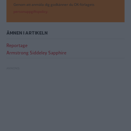
Genom att anmäla dig godkänner du OK-förlagets
personuppgiftspolicy.
ÄMNEN I ARTIKELN
Reportage
Armstrong Siddeley Sapphire