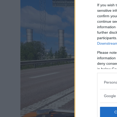
If you wish 
sensitive in
confirm you
continue se
information 
further disc
participants
Downstream 
Please note
information 
deny consent
in below Go
Persona
Google 