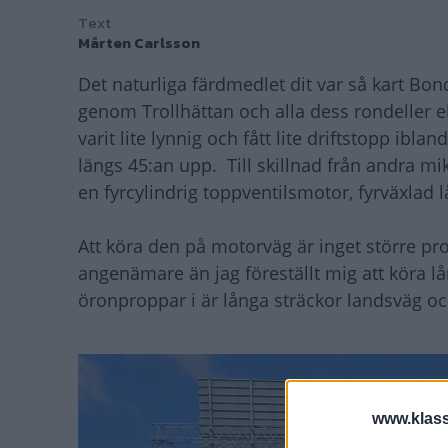
Text
Mårten Carlsson
Det naturliga färdmedlet dit var så kart Bond
genom Trollhättan och alla dess rondeller e
varit lite lynnig och fått lite driftstopp ib
längs 45:an upp. Till skillnad från andra 
en fyrcylindrig toppventilsmotor, fyrväxlad 
Att köra den på motorväg är inget större pr
angenämare än jag föreställt mig att köra 
öronproppar i är långa sträckor landsväg 
www.klass