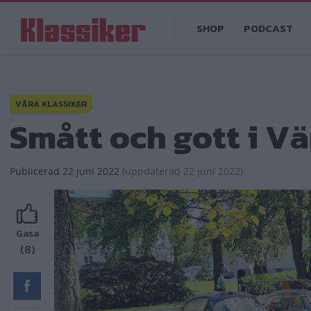
Hoppa
Main
till
SHOP
PODCAST
navigation
huvudinnehåll
VÅRA KLASSIKER
Smått och gott i V
Publicerad
22 juni 2022
(
uppdaterad
22 juni 2022)
Gasa
(8)