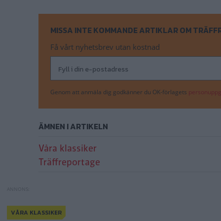
MISSA INTE KOMMANDE ARTIKLAR OM TRÄF
Få vårt nyhetsbrev utan kostnad
Genom att anmäla dig godkänner du OK-förlagets
personuppgi
ÄMNEN I ARTIKELN
Våra klassiker
Träffreportage
VÅRA KLASSIKER
Smått och gott i 
Bug i beståndsdel