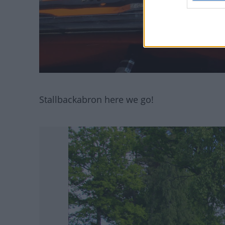
Stallbackabron here we go!