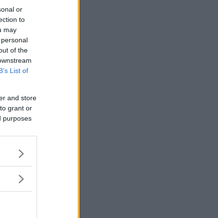
sonal or
ection to
ou may
 personal
out of the
 downstream
B’s List of
er and store
to grant or
ed purposes