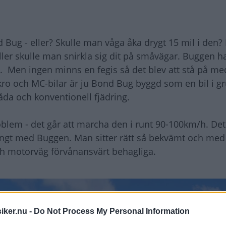
 Bug - eller? Skulle man våga åka drygt 15 mil i den? I
ller skulle man snirkla sig dit på småvägar. Buggen h
land. Men ingen minns en fegis så det blev att stå på 
mikro och MC-bilar är ju Bond Bug byggd som en bil i
låda och konventionell fjädring.
oblem - det går att marcha den i runt 90-100km/h. Det
långt med Buggen. Man sitter rätt så bekvämt och med
och motorväg förvånansvärt behagliga.
iker.nu -
Do Not Process My Personal Information