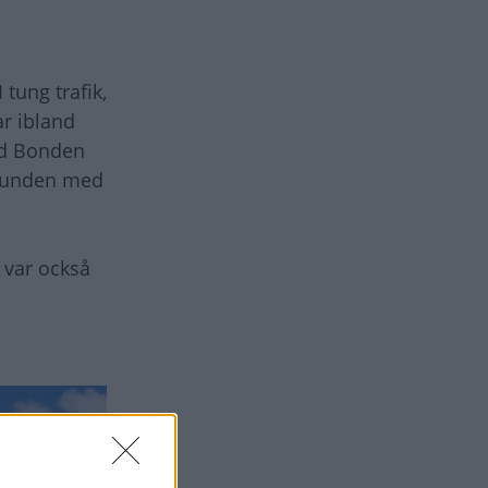
 tung trafik,
ar ibland
med Bonden
 grunden med
 var också