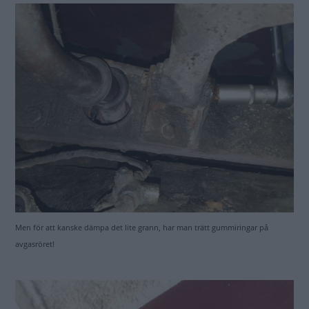
Men för att kanske dämpa det lite grann, har man trätt gummiringar på
avgasröret!