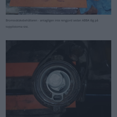
Bromsvätskebehållaren - antagligen inte rengjord sedan ABBA låg på
topplistorna sist.