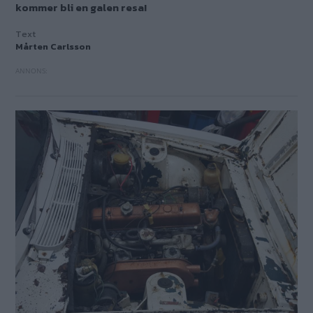
kommer bli en galen resa!
Text
Mårten Carlsson