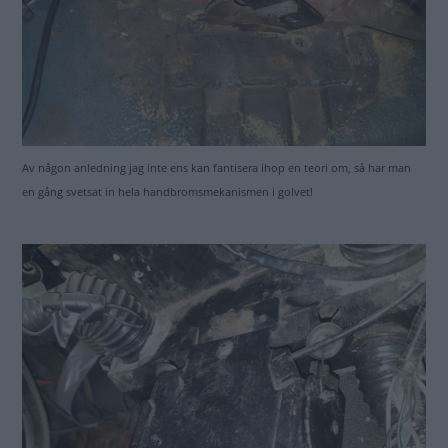
Av någon anledning jag inte ens kan fantisera ihop en teori om, så har man
en gång svetsat in hela handbromsmekanismen i golvet!