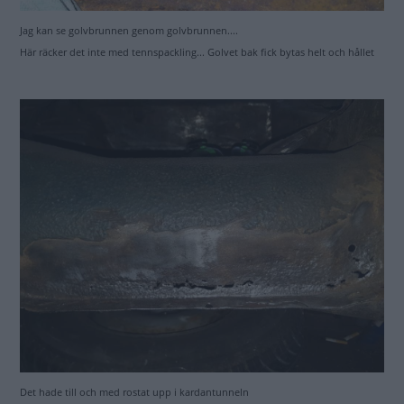
Jag kan se golvbrunnen genom golvbrunnen....
Här räcker det inte med tennspackling... Golvet bak fick bytas helt och hållet
Det hade till och med rostat upp i kardantunneln