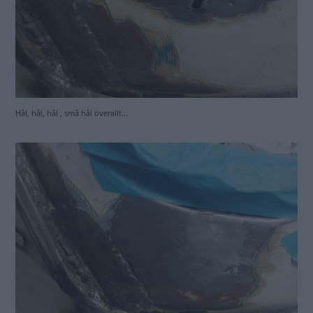
Hål, hål, hål , små hål överallt...