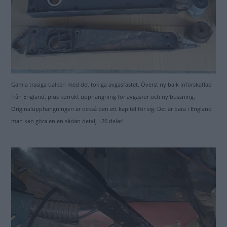
Gamla trasiga balken med det tokiga avgasfästet. Överst ny balk införskaffad
från England, plus korrekt upphängning för avgasrör och ny bussning.
Originalupphängningen är också den ett kapitel för sig. Det är bara i England
man kan göra en en sådan detalj i 26 delar!