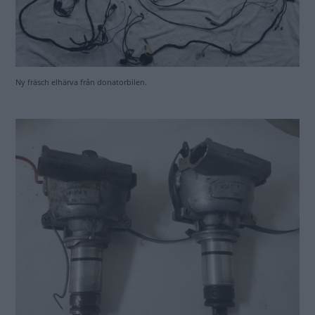
Ny fräsch elhärva från donatorbilen.