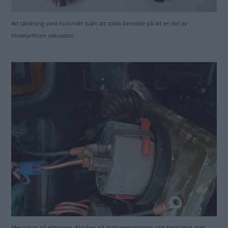
Att tändning varit notoriskt svårt att ställa berodde på att en del av
fördelarfoten saknades!
Mer tokigt på elfronten. Klockan på instrumentbrädan satt fastklämd med