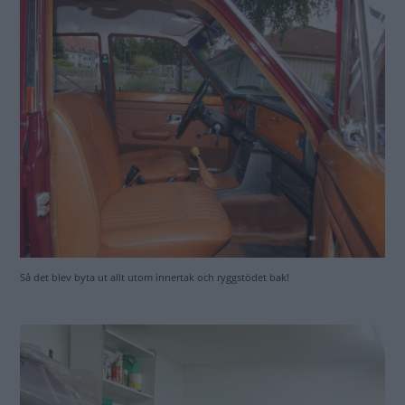
Så det blev byta ut allt utom innertak och ryggstödet bak!