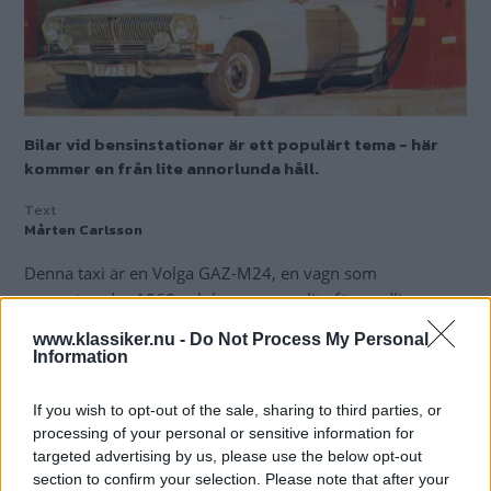
Bilar vid bensinstationer är ett populärt tema - här
kommer en från lite annorlunda håll.
Text
Mårten Carlsson
Denna taxi är en Volga GAZ-M24, en vagn som
presenterades 1968 och kom genom lite förvandlingar
hållas vid liv ända fram till 2010.
www.klassiker.nu -
Do Not Process My Personal
I slutet av sin livscykel hette den GAZ 3102 - En rysk
Information
långkörare alltså.
If you wish to opt-out of the sale, sharing to third parties, or
Volgan står vid en Intertank-station och vi är i Östberlin,
processing of your personal or sensitive information for
DDR, 1973.
targeted advertising by us, please use the below opt-out
section to confirm your selection. Please note that after your