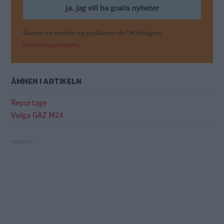
Genom att anmäla dig godkänner du OK-förlagets
personuppgiftspolicy.
ÄMNEN I ARTIKELN
Reportage
Volga GAZ M24