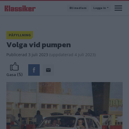
Hoppa
Bli medlem
Logga in
till
huvudinnehåll
PÅFYLLNING
Volga vid pumpen
Publicerad
3 juli 2023
(
uppdaterad
4 juli 2023)
(5)
Gasa