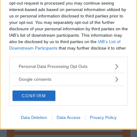
opt-out request is processed you may continue seeing
interest-based ads based on personal information utilized by
I Östtyskland gillade man prefixet Inter - flygbolaget hette
us or personal information disclosed to third parties prior to
Interflug, hotellen Interhotel, och bensinstationerna
your opt-out. You may separately opt-out of the further
Intertank.
disclosure of your personal information by third parties on the
IAB’s list of downstream participants. This information may
De senare låg i de allra flesta fall vid transitvägarna och
also be disclosed by us to third parties on the
IAB’s List of
här kunde man betala i västvaluta - och i gengäld få 98
Downstream Participants
that may further disclose it to other
oktanig bensin.
third parties.
Please note that this website/app uses one or more Google
Personal Data Processing Opt Outs
Det kunde man ju ändå inte tanka Trabanter med.
services and may gather and store information including but
not limited to your visit or usage behaviour. You may click to
Google consents
grant or deny consent to Google and its third-party tags to
use your data for below specified purposes in below Google
MISSA INTE KOMMANDE ARTIKLAR OM VOLGA
CONFIRM
consent section.
GAZ M24
Få vårt nyhetsbrev utan kostnad
Data Deletion
Data Access
Privacy Policy