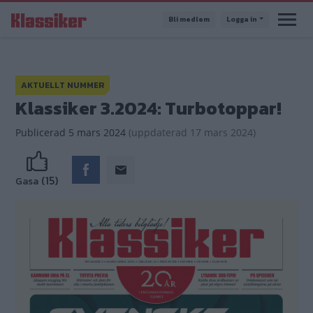
Hoppa
Bli medlem
Logga in
till
huvudinnehåll
AKTUELLT NUMMER
Klassiker 3.2024: Turbotoppar!
Publicerad
5 mars 2024
(
uppdaterad
17 mars 2024)
(15)
Gasa