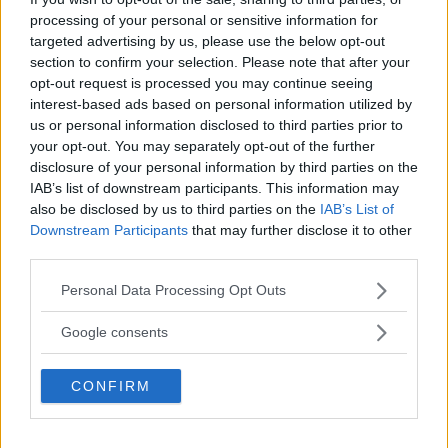
Volvo 760 Turbo 1983
Genom att anmäla dig godkänner du OK-förlagets
processing of your personal or sensitive information for
Strax efter 760-debuten kom den överladdade
targeted advertising by us, please use the below opt-out
personuppgiftspolicy.
versionen som definitivt placerade Volvo i omkörningsfil
section to confirm your selection. Please note that after your
på Autobahn.
opt-out request is processed you may continue seeing
interest-based ads based on personal information utilized by
Läskande väska
ÄMNEN I ARTIKELN
us or personal information disclosed to third parties prior to
På 1960-talet skulle trafikens allvar läras med lek. Ingen
your opt-out. You may separately opt-out of the further
unge var väl skapt som ville missa de här lektionerna!
Aktuellt nummer
disclosure of your personal information by third parties on the
IAB’s list of downstream participants. This information may
Broschyren
Peugeot 304
also be disclosed by us to third parties on the
IAB’s List of
Kan en bil vara mer lagom än denna milda
Downstream Participants
that may further disclose it to other
mellanmodell mitt emellan 204 och 504? Vi suktar oss
third parties.
fram i broschyren.
Please note that this website/app uses one or more Google
Personal Data Processing Opt Outs
Renoveringen
Fiat 124 Sport Spider
services and may gather and store information including but
Mikael tog över ett oavslutat renoveringsprojekt och fick
not limited to your visit or usage behaviour. You may click to
Google consents
till en linjeskön italienare som låter som Pavarotti.
grant or deny consent to Google and its third-party tags to
use your data for below specified purposes in below Google
Toyota Previa XL 1992
CONFIRM
consent section.
Önskeägg med vägegenskaper, luft och utrymmen som
gjorde bilen klassisk direkt. Här är landets finaste
Previa!