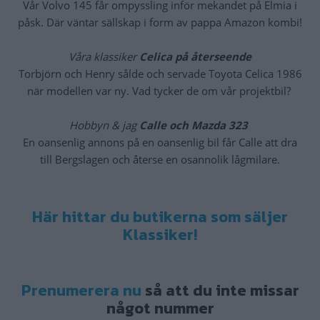
Vår Volvo 145 får ompyssling inför mekandet på Elmia i
påsk. Där väntar sällskap i form av pappa Amazon kombi!
Våra klassiker
Celica på återseende
Torbjörn och Henry sålde och servade Toyota Celica 1986
när modellen var ny. Vad tycker de om vår projektbil?
Hobbyn & jag
Calle och Mazda 323
En oansenlig annons på en oansenlig bil får Calle att dra
till Bergslagen och återse en osannolik lågmilare.
Här hittar du butikerna som säljer
Klassiker!
Prenumerera nu
så att du inte missar
något nummer