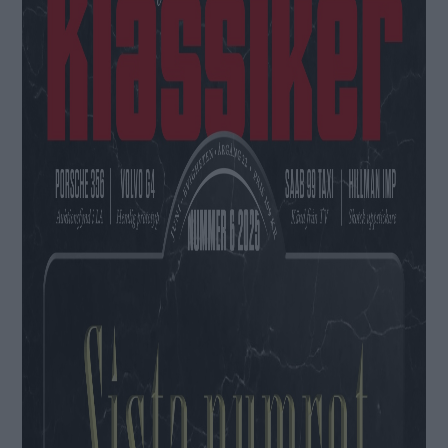
Hobbyn & jag
Calle och Mazda 323
En oansenlig annons på en oansenlig bil får Calle att
dra till Bergslagen och återse en osannolik lågmilare.
Fixa själv
Strålkastarplastens glans
Dimmiga strålkastare ställer till det för sikten och i
besiktningen. Så här blir skenet som nytt igen!
Klassikerguiden
Saab 9000 Aero
Saabs häftigaste 9000-version blir allt mer attraktiv ju
mer tiden går. Här är din guide till rätt exemplar.