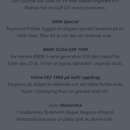
Lars Gunnar kör Saab 96 V4 med Weberförgasare och
Mattias har en Golf GTI med proveniens.
DKW Special
Raymond Pohlak byggde en elegant sportbil baserad på en
DKW Ideal. Efter 60 år var den ett uträknat vrak.
BMW 523iA E39 1999
Var kanske BMW 5-serie generation E39 den bästa? Nu
fyller den 30 år. Vi kör en typisk tjänstebil i otypiskt skick.
Volvo F83 1968 på kallt uppdrag
Färgerna på skåpet är välkända och det håller fortfarande
kylan. I Jönköping finns en glassbil med stil.
Guru
Motorima
I småländska Rydaholm skapar Magnus Ahlqvist
fantastiska karosser ur platta sjok av aluminium.