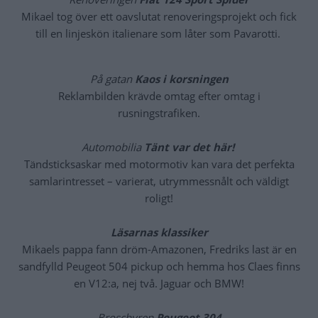
Mikael tog över ett oavslutat renoveringsprojekt och fick
till en linjeskön italienare som låter som Pavarotti.
På gatan
Kaos i korsningen
Reklambilden krävde omtag efter omtag i
rusningstrafiken.
Automobilia
Tänt var det här!
Tändsticksaskar med motormotiv kan vara det perfekta
samlarintresset – varierat, utrymmessnålt och väldigt
roligt!
Läsarnas klassiker
Mikaels pappa fann dröm-Amazonen, Fredriks last är en
sandfylld Peugeot 504 pickup och hemma hos Claes finns
en V12:a, nej två. Jaguar och BMW!
Broschyren
Peugeot 304