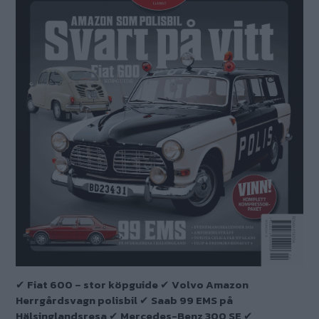
✔ Fiat 600 – stor köpguide ✔ Volvo Amazon
Herrgårdsvagn polisbil ✔ Saab 99 EMS på
Hälsinglandsresa ✔ Mercedes-Benz 300 SE ✔