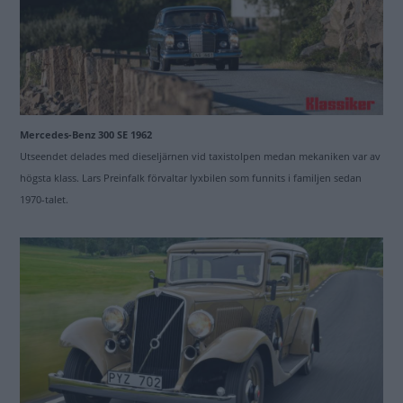
Mercedes-Benz 300 SE 1962
Utseendet delades med dieseljärnen vid taxistolpen medan mekaniken var av
högsta klass. Lars Preinfalk förvaltar lyxbilen som funnits i familjen sedan
1970-talet.