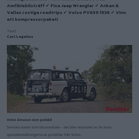
Amfibiebilsträff ✔ Fixa Jeep Wrangler ✔ Ankan &
Valles rostiga roadtrips ✔ Volvo PV659 1936 ✔ Vinn
ett kompressorpaket!
Text
Carl Legelius
Volvo Amazon som polisbil
Svenska staten som bilutvecklare – det blev resultatet av de stora
specialbeställningarna av polisbilar från Volvo.