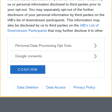
us or personal information disclosed to third parties prior to
your opt-out. You may separately opt-out of the further
disclosure of your personal information by third parties on the
IAB’s list of downstream participants. This information may
also be disclosed by us to third parties on the
IAB’s List of
Downstream Participants
that may further disclose it to other
third parties.
Please note that this website/app uses one or more Google
Personal Data Processing Opt Outs
services and may gather and store information including but
not limited to your visit or usage behaviour. You may click to
Google consents
grant or deny consent to Google and its third-party tags to
use your data for below specified purposes in below Google
Sverigeresan
Saab 99 EMS i Hälsingland
CONFIRM
consent section.
Resplanen är ambitiös men vår sportiga Saab missar inte ett kolvslag och tar
oss med glädje runt i skogar och städer.
Data Deletion
Data Access
Privacy Policy
Mer innehåll i Klassiker 4/2024