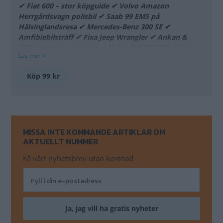
✔ Fiat 600 – stor köpguide ✔ Volvo Amazon
Herrgårdsvagn polisbil ✔ Saab 99 EMS på
Hälsinglandsresa ✔ Mercedes-Benz 300 SE ✔
Amfibiebilsträff ✔ Fixa Jeep Wrangler ✔ Ankan &
Valles rostiga roadtrips ✔ Volvo PV659 1936 ✔ Vinn
Läs mer >
ett kompressorpaket!
Köp 99 kr
Ur innehållet Klassiker #4.2024
Ögonblicket
Noga med alkoholen
Så kan ett flak öl också se ut. Seriöst packad Scania-
Vabis.
MISSA INTE KOMMANDE ARTIKLAR OM
AKTUELLT NUMMER
Volvo Amazon som polisbil
Svenska staten som bilutvecklare – det blev resultatet
Få vårt nyhetsbrev utan kostnad
av de stora specialbeställningarna av polisbilar från
Volvo.
Automobilia
samlare av vikt
Om tyngden är viktig för ditt samlarintresse har vi här
några fina exempel på artefakter som inte bör tappas