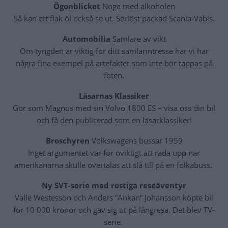
Ögonblicket
Noga med alkoholen
Så kan ett flak öl också se ut. Seriöst packad Scania-Vabis.
Automobilia
Samlare av vikt
Om tyngden är viktig för ditt samlarintresse har vi här
några fina exempel på artefakter som inte bör tappas på
foten.
Läsarnas Klassiker
Gör som Magnus med sin Volvo 1800 ES – visa oss din bil
och få den publicerad som en läsarklassiker!
Broschyren
Volkswagens bussar 1959
Inget argumentet var för oviktigt att rada upp när
amerikanarna skulle övertalas att slå till på en folkabuss.
Ny SVT-serie med rostiga reseäventyr
Valle Westesson och Anders ”Ankan” Johansson köpte bil
för 10 000 kronor och gav sig ut på långresa. Det blev TV-
serie.