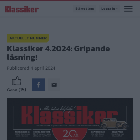
Hoppa
Bli medlem
Logga in
till
huvudinnehåll
AKTUELLT NUMMER
Klassiker 4.2024: Gripande
läsning!
Publicerad
4 april 2024
(15)
Gasa