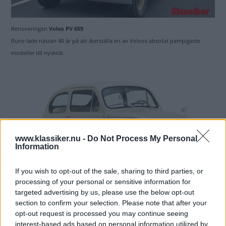
Renoveringen
Volvo PV 659
Rune lade nästan 40 år på att återställa en av Volvos absolut pampigaste
modeller till nyskick.
www.klassiker.nu -
Do Not Process My Personal
Information
If you wish to opt-out of the sale, sharing to third parties, or
processing of your personal or sensitive information for
targeted advertising by us, please use the below opt-out
Klassikerguiden
Fiat 600
section to confirm your selection. Please note that after your
Lite i skuggan av sin ännu gulligare lillebror – det kan du dra nytta av! Fiat 600
opt-out request is processed you may continue seeing
bjuder på mycket glädje per krona – och kilo!
interest-based ads based on personal information utilized by