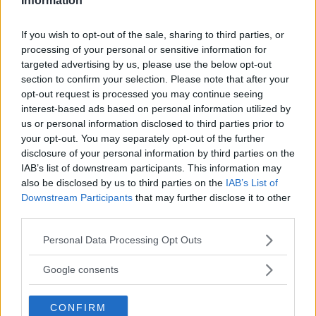
Information
If you wish to opt-out of the sale, sharing to third parties, or
processing of your personal or sensitive information for
targeted advertising by us, please use the below opt-out
section to confirm your selection. Please note that after your
opt-out request is processed you may continue seeing
interest-based ads based on personal information utilized by
us or personal information disclosed to third parties prior to
your opt-out. You may separately opt-out of the further
disclosure of your personal information by third parties on the
IAB’s list of downstream participants. This information may
also be disclosed by us to third parties on the
IAB’s List of
Downstream Participants
that may further disclose it to other
third parties.
Lunchstoppet.
Please note that this website/app uses one or more Google
Personal Data Processing Opt Outs
services and may gather and store information including but
not limited to your visit or usage behaviour. You may click to
Google consents
grant or deny consent to Google and its third-party tags to
use your data for below specified purposes in below Google
CONFIRM
consent section.