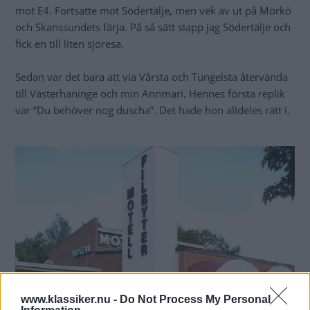
mot E4. Fortsatte mot Södertälje, men vek av ut på Mörkö
och Skanssundets färja. På så sätt slapp jag Södertälje och
fick en till liten sjöresa.
Sedan var det bara att via Vårsta och Tungelsta återvända
till Västerhaninge och min Annmari. Hennes första replik
var ”Du behöver nog duscha”. Det hade hon alldeles rätt i.
www.klassiker.nu -
Do Not Process My Personal