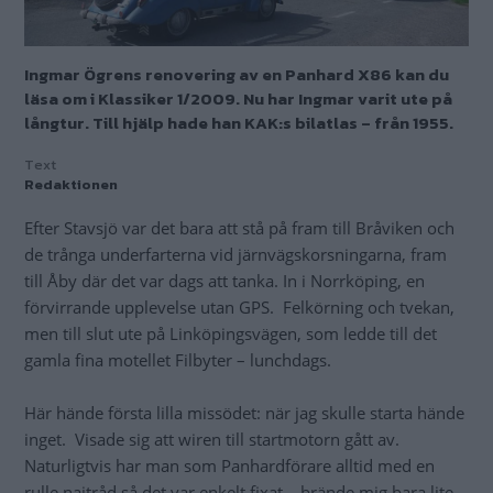
Ingmar Ögrens renovering av en Panhard X86 kan du
läsa om i Klassiker 1/2009. Nu har Ingmar varit ute på
långtur. Till hjälp hade han KAK:s bilatlas – från 1955.
Text
Redaktionen
Efter Stavsjö var det bara att stå på fram till Bråviken och
de trånga underfarterna vid järnvägskorsningarna, fram
till Åby där det var dags att tanka. In i Norrköping, en
förvirrande upplevelse utan GPS. Felkörning och tvekan,
men till slut ute på Linköpingsvägen, som ledde till det
gamla fina motellet Filbyter – lunchdags.
Här hände första lilla missödet: när jag skulle starta hände
inget. Visade sig att wiren till startmotorn gått av.
Naturligtvis har man som Panhardförare alltid med en
rulle najtråd så det var enkelt fixat – brände mig bara lite.