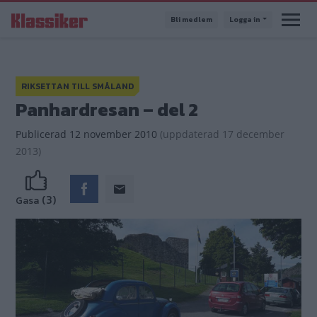
Hoppa
Bli medlem
Logga in
till
huvudinnehåll
RIKSETTAN TILL SMÅLAND
Panhardresan – del 2
Publicerad
12 november 2010
(
uppdaterad
17 december
2013)
(3)
Gasa