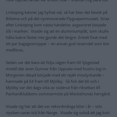
Linköping känner jag hyfsat väl, så här blev det besök på
Biltema och på det nyrenoverade Flygvapenmuseet. Strax
efter Linköping kom nästa händelse: avgasröret började
slå i marken. Visade sig att en aluminiumplåt, som skulle
hålla bakre fästet inte gjorde det längre. Enkelt fixat med
ett par bagagestroppar – en annan god reservdel som bör
medföras.
Sedan var det bara att följa vägen fram till Sjögestad
motell där även Gunnar från Uppsala med hustru tog in.
Morgonen därpå började med ett rejält misslyckande –
hamnade på E4 fram till Mjölby. Så fick det bli och i
Mjölby var det dags vika av söderut från riksettan till
Panhardklubbens sommarmöte på Möckelnsnäs herrgård.
Visade sig här att det var rekordmånga bilar i år – tolv
stycken varav två från Norge. Visade sig också att jag kört