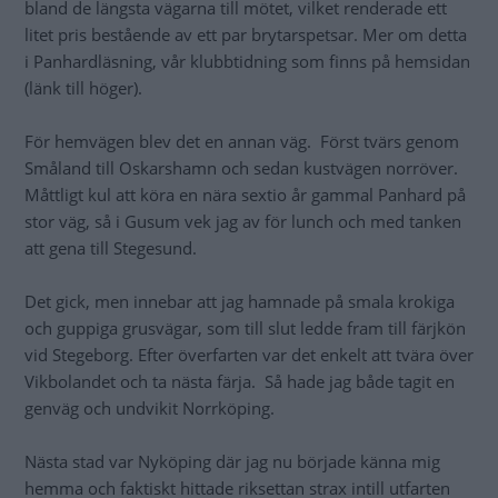
bland de längsta vägarna till mötet, vilket renderade ett
litet pris bestående av ett par brytarspetsar. Mer om detta
i Panhardläsning, vår klubbtidning som finns på hemsidan
(länk till höger).
För hemvägen blev det en annan väg. Först tvärs genom
Småland till Oskarshamn och sedan kustvägen norröver.
Måttligt kul att köra en nära sextio år gammal Panhard på
stor väg, så i Gusum vek jag av för lunch och med tanken
att gena till Stegesund.
Det gick, men innebar att jag hamnade på smala krokiga
och guppiga grusvägar, som till slut ledde fram till färjkön
vid Stegeborg. Efter överfarten var det enkelt att tvära över
Vikbolandet och ta nästa färja. Så hade jag både tagit en
genväg och undvikit Norrköping.
Nästa stad var Nyköping där jag nu började känna mig
hemma och faktiskt hittade riksettan strax intill utfarten