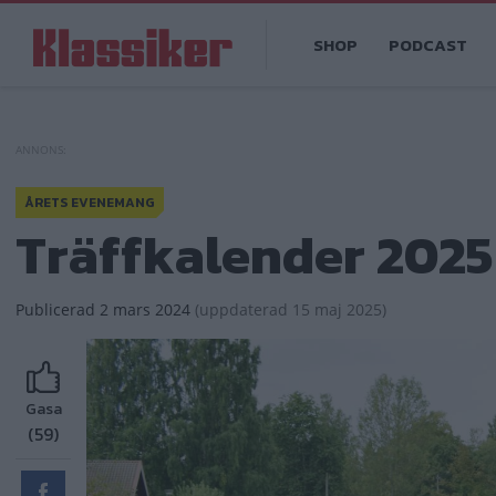
Hoppa
Main
till
SHOP
PODCAST
navigation
huvudinnehåll
ÅRETS EVENEMANG
Träffkalender 2025
Publicerad
2 mars 2024
(
uppdaterad
15 maj 2025)
Gasa
(59)