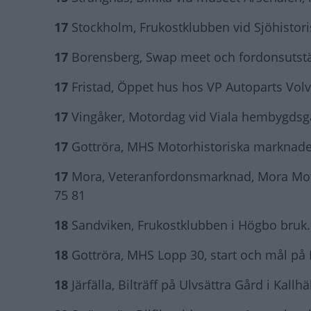
17
Stockholm, Frukostklubben vid Sjöhistor
17
Borensberg, Swap meet och fordonsutställ
17
Fristad, Öppet hus hos VP Autoparts Vol
17
Vingåker, Motordag vid Viala hembygdsgår
17
Gottröra, MHS Motorhistoriska marknade
17
Mora, Veteranfordonsmarknad, Mora Motors
75 81
18
Sandviken, Frukostklubben i Högbo bruk
18
Gottröra, MHS Lopp 30, start och mål på 
18
Järfälla, Bilträff på Ulvsättra Gård i Kallhä