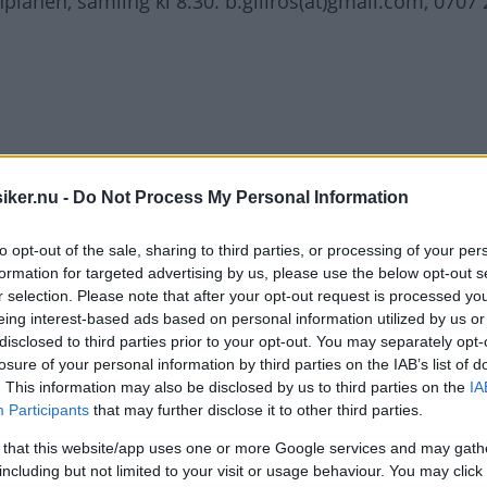
planen, samling kl 8.30. b.gillros(at)gmail.com, 0707 
grottan, kl 10-16. elmstromdan@gmail.com, 070 855 6
iker.nu -
Do Not Process My Personal Information
rken, kl 10-14. 070 982 07 16
to opt-out of the sale, sharing to third parties, or processing of your per
formation for targeted advertising by us, please use the below opt-out s
apperup.
Mer information
r selection. Please note that after your opt-out request is processed y
eing interest-based ads based on personal information utilized by us or
 slott.
disclosed to third parties prior to your opt-out. You may separately opt-
losure of your personal information by third parties on the IAB’s list of
l 11-20.
Mer information
. This information may also be disclosed by us to third parties on the
IA
Participants
that may further disclose it to other third parties.
gfält, kl 7-15. 0705 34 75 21
 that this website/app uses one or more Google services and may gath
et.
Mer information
including but not limited to your visit or usage behaviour. You may click 