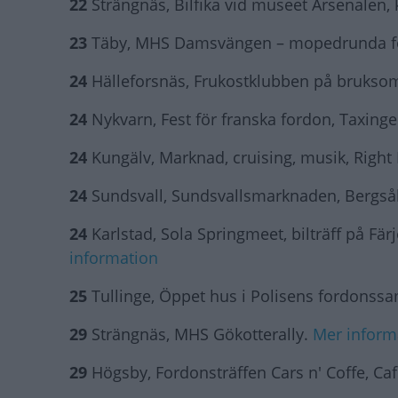
22
Strängnäs, Bilfika vid museet Arsenalen, 
23
Täby, MHS Damsvängen – mopedrunda fö
24
Hälleforsnäs, Frukostklubben på brukso
24
Nykvarn, Fest för franska fordon, Taxinge 
24
Kungälv, Marknad, cruising, musik, Right
24
Sundsvall, Sundsvallsmarknaden, Bergsåk
24
Karlstad, Sola Springmeet, bilträff på Färj
information
25
Tullinge, Öppet hus i Polisens fordonssa
29
Strängnäs, MHS Gökotterally.
Mer inform
29
Högsby, Fordonsträffen Cars n' Coffe, Ca