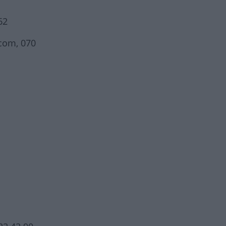
62
.com, 070