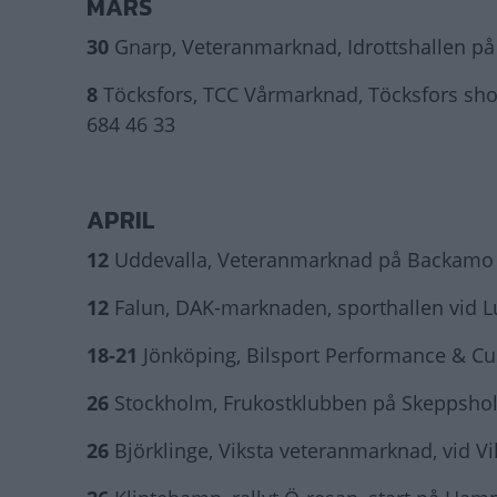
MARS
30
Gnarp, Veteranmarknad, Idrottshallen på
8
Töcksfors, TCC Vårmarknad, Töcksfors sho
684 46 33
APRIL
12
Uddevalla, Veteranmarknad på Backamo lä
12
Falun, DAK-marknaden, sporthallen vid Lu
18-21
Jönköping, Bilsport Performance & C
26
Stockholm, Frukostklubben på Skeppsh
26
Björklinge, Viksta veteranmarknad, vid 