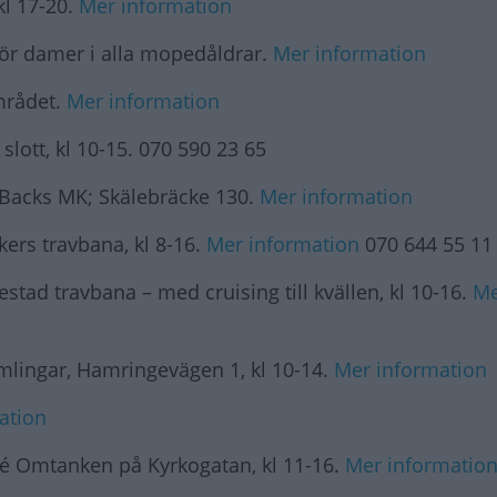
kl 17-20.
Mer information
r damer i alla mopedåldrar.
Mer information
mrådet.
Mer information
slott, kl 10-15. 070 590 23 65
 Backs MK; Skälebräcke 130.
Mer information
ers travbana, kl 8-16.
Mer information
070 644 55 11
estad travbana – med cruising till kvällen, kl 10-16.
Me
mlingar, Hamringevägen 1, kl 10-14.
Mer information
ation
fé Omtanken på Kyrkogatan, kl 11-16.
Mer informatio