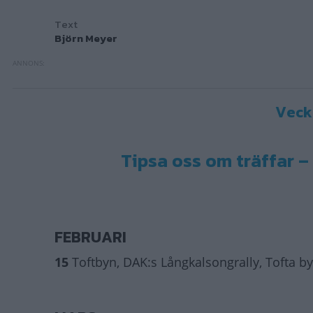
Text
Björn Meyer
Vecko
Tipsa oss om träffar –
FEBRUARI
15
Toftbyn, DAK:s Långkalsongrally, Tofta bys