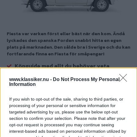
Fiesta var varken först eller bäst när den kom. Ändå
lyckades den spanska Forden snabbt hitta en egen
plats på marknaden. Den sålde bra i Sverige och du kan
fortfarande finna en Fiesta för småpengar!
Köpguide med allt du behöver veta
Plus och minus, viktiga fel och detaljerna
www.klassiker.nu -
Do Not Process My Personal
du måste kolla
Information
Text
If you wish to opt-out of the sale, sharing to third parties, or
John Sempill
processing of your personal or sensitive information for
targeted advertising by us, please use the below opt-out
Fotograf
section to confirm your selection. Please note that after your
Simon Hamelius
opt-out request is processed you may continue seeing
interest-based ads based on personal information utilized by