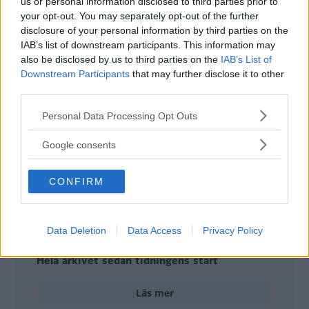
us or personal information disclosed to third parties prior to
Det här är en låst artikel.
Logga in
för
your opt-out. You may separately opt-out of the further
att fortsätta läsa.
disclosure of your personal information by third parties on the
IAB’s list of downstream participants. This information may
also be disclosed by us to third parties on the
IAB’s List of
Downstream Participants
that may further disclose it to other
DIGITAL PRENUMERATION
third parties.
Ta del av allt material – bli
Please note that this website/app uses one or more Google
Personal Data Processing Opt Outs
Premium-medlem
services and may gather and store information including but
not limited to your visit or usage behaviour. You may click to
Google consents
Det här är en del av vårt premium-innehåll. För
grant or deny consent to Google and its third-party tags to
att läsa vidare behöver du bli medlem eller logga
use your data for below specified purposes in below Google
CONFIRM
in om du redan har ett konto.
consent section.
Tillgång till alla artiklar
Tillgång till alla quiz
Data Deletion
Data Access
Privacy Policy
Digital tidning ingår
Hela arkivet sedan tidningens start
Läs mer