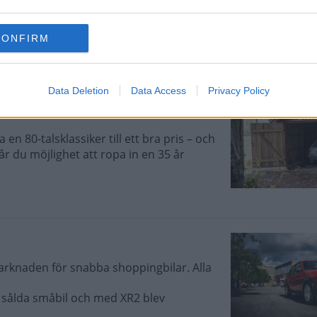
 år gammal enägar-Fiesta att säljas på
ldens Barn. Nu är den dessutom
CONFIRM
Data Deletion
Data Access
Privacy Policy
 en 80-talsklassiker till ett bra pris – och
år du möjlighet att ropa in en 35 år
rknaden för snabba shoppingbilar. Alla
t sålda småbil och med XR2 blev