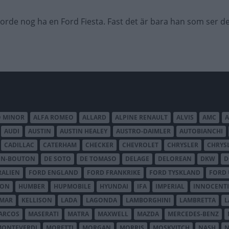
orde nog ha en Ford Fiesta. Fast det är bara han som ser de
O MINOR
ALFA ROMEO
ALLARD
ALPINE RENAULT
ALVIS
AMC
A
AUDI
AUSTIN
AUSTIN HEALEY
AUSTRO-DAIMLER
AUTOBIANCHI
CADILLAC
CATERHAM
CHECKER
CHEVROLET
CHRYSLER
CHRYS
ON-BOUTON
DE SOTO
DE TOMASO
DELAGE
DELOREAN
DKW
D
RALIEN
FORD ENGLAND
FORD FRANKRIKE
FORD TYSKLAND
FORD 
SON
HUMBER
HUPMOBILE
HYUNDAI
IFA
IMPERIAL
INNOCENTI
MAR
KELLISON
LADA
LAGONDA
LAMBORGHINI
LAMBRETTA
L
ARCOS
MASERATI
MATRA
MAXWELL
MAZDA
MERCEDES-BENZ
MONTEVERDI
MORETTI
MORGAN
MORRIS
MOSKVITCH
NASH
N