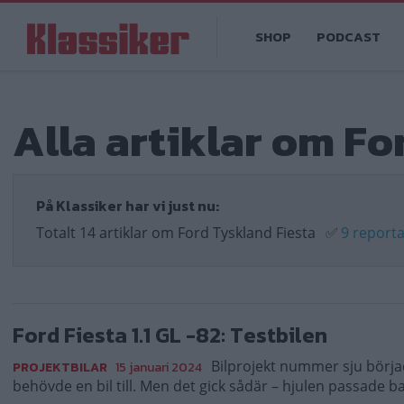
Hoppa
Main
till
SHOP
PODCAST
navigation
huvudinnehåll
Alla artiklar om Fo
På Klassiker har vi just nu:
Totalt 14 artiklar om Ford Tyskland Fiesta
✅
9 report
Ford Fiesta 1.1 GL -82: Testbilen
Bilprojekt nummer sju börja
PROJEKTBILAR
15 januari 2024
behövde en bil till. Men det gick sådär – hjulen passade b