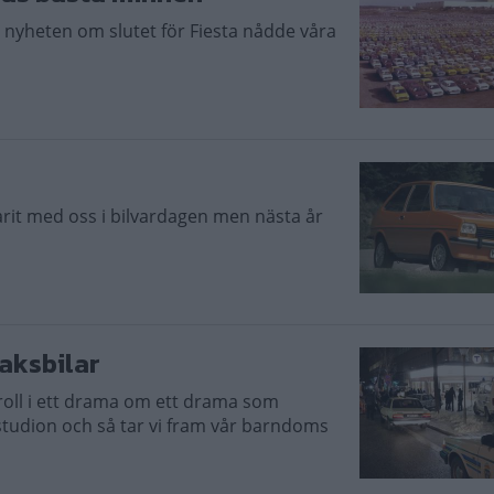
yheten om slutet för Fiesta nådde våra
arit med oss i bilvardagen men nästa år
saksbilar
roll i ett drama om ett drama som
 studion och så tar vi fram vår barndoms