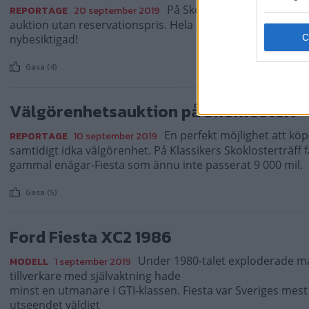
På Skokloster kommer en 35
REPORTAGE
20 september 2019
auktion utan reservationspris. Hela intäkten går till Vär
nybesiktigad!
Gasa (4)
Välgörenhetsauktion på Skokloster!
En perfekt möjlighet att köpa
REPORTAGE
10 september 2019
samtidigt idka välgörenhet. På Klassikers Skoklosterträff f
gammal enägar-Fiesta som ännu inte passerat 9 000 mil.
Gasa (5)
Ford Fiesta XC2 1986
Under 1980-talet exploderade ma
MODELL
1 september 2019
tillverkare med självaktning hade
minst en utmanare i GTI-klassen. Fiesta var Sveriges mes
utseendet väldigt