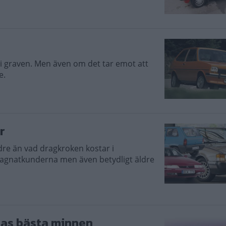
r i graven. Men även om det tar emot att
e.
r
indre än vad dragkroken kostar i
egagnatkunderna men även betydligt äldre
rnas bästa minnen