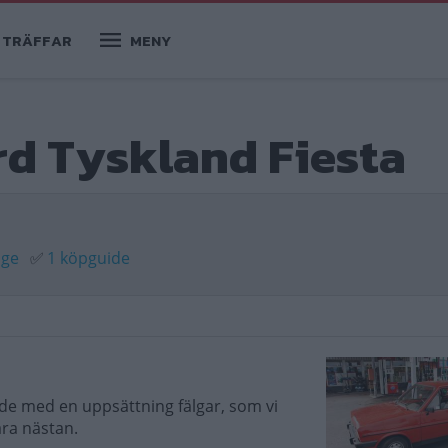
TRÄFFAR
MENY
rd Tyskland Fiesta
age
✅
1 köpguide
de med en uppsättning fälgar, som vi
ara nästan.