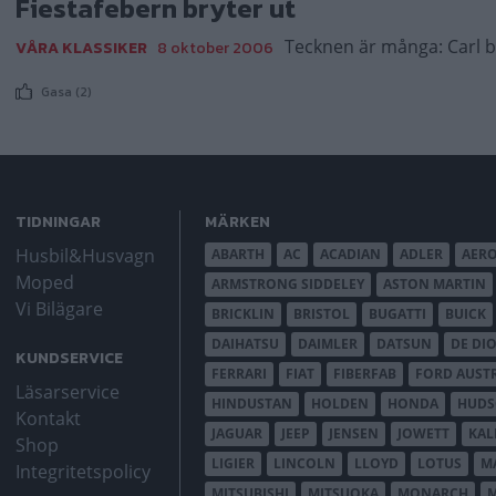
Fiestafebern bryter ut
Tecknen är många: Carl b
VÅRA KLASSIKER
8 oktober 2006
Gasa (2)
TIDNINGAR
MÄRKEN
Husbil&Husvagn
ABARTH
AC
ACADIAN
ADLER
AER
Moped
ARMSTRONG SIDDELEY
ASTON MARTIN
Vi Bilägare
BRICKLIN
BRISTOL
BUGATTI
BUICK
DAIHATSU
DAIMLER
DATSUN
DE DI
KUNDSERVICE
FERRARI
FIAT
FIBERFAB
FORD AUST
Läsarservice
HINDUSTAN
HOLDEN
HONDA
HUD
Kontakt
JAGUAR
JEEP
JENSEN
JOWETT
KAL
Shop
LIGIER
LINCOLN
LLOYD
LOTUS
M
Integritetspolicy
MITSUBISHI
MITSUOKA
MONARCH