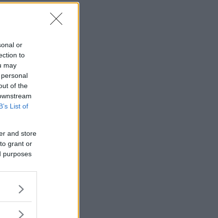
sonal or
ection to
ou may
 personal
out of the
 downstream
B’s List of
er and store
to grant or
ed purposes