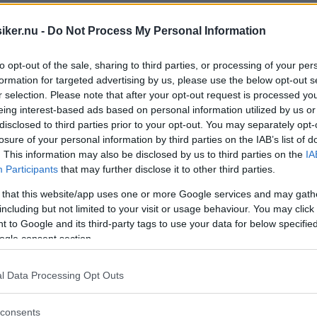
iker.nu -
Do Not Process My Personal Information
to opt-out of the sale, sharing to third parties, or processing of your per
ller bäst när den kom. Ändå lyckades den
formation for targeted advertising by us, please use the below opt-out s
 Den sålde bra i Sverige och du kan
r selection. Please note that after your opt-out request is processed y
eing interest-based ads based on personal information utilized by us or
disclosed to third parties prior to your opt-out. You may separately opt-
losure of your personal information by third parties on the IAB’s list of
. This information may also be disclosed by us to third parties on the
IA
Participants
that may further disclose it to other third parties.
 that this website/app uses one or more Google services and may gath
börja tillverka en småbil med tvärställd
including but not limited to your visit or usage behaviour. You may click 
gick det undan. Efter bara tre år hade en
 to Google and its third-party tags to use your data for below specifi
ogle consent section.
l Data Processing Opt Outs
consents