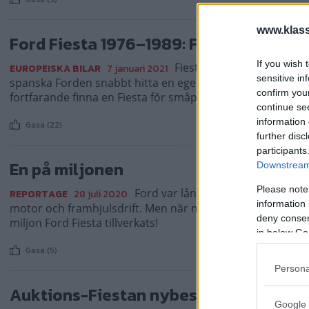
www.klass
Ford Fiesta 1976–1989: Fiesta loss!
If you wish 
Fiesta var varken först e
EUROPEISKA BILAR
7 januari 2021
sensitive in
spanska Forden snabbt hitta en egen plats på marknaden.
confirm you
fortfarande finna en Fiesta för småpengar!
continue se
information 
Gasa (22)
further disc
participants
En på miljonen
Downstream 
Please note
Ford var långtifrån först med att 
REPORTAGE
28 juli 2020
information 
motor och framhjulsdrift. Men när man väl gjorde det, då 
deny consent
miljon Ford Fiesta tillverkats!
in below Go
Gasa (5)
Persona
Auktions-Fiestan nybesiktigad!
Google 