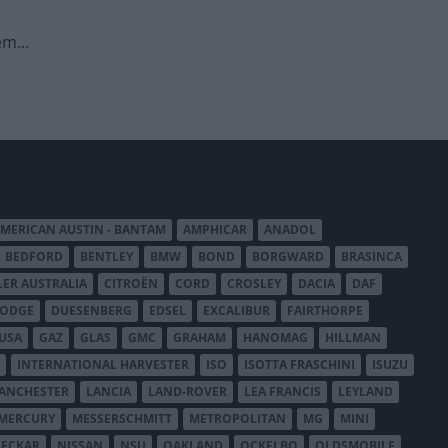
m...
MERICAN AUSTIN - BANTAM
AMPHICAR
ANADOL
BEDFORD
BENTLEY
BMW
BOND
BORGWARD
BRASINCA
LER AUSTRALIA
CITROËN
CORD
CROSLEY
DACIA
DAF
ODGE
DUESENBERG
EDSEL
EXCALIBUR
FAIRTHORPE
USA
GAZ
GLAS
GMC
GRAHAM
HANOMAG
HILLMAN
INTERNATIONAL HARVESTER
ISO
ISOTTA FRASCHINI
ISUZU
ANCHESTER
LANCIA
LAND-ROVER
LEA FRANCIS
LEYLAND
MERCURY
MESSERSCHMITT
METROPOLITAN
MG
MINI
ECKAR
NISSAN
NSU
OAKLAND
OCKELBO
OLDSMOBILE