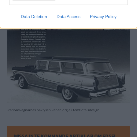
Data Deletion
Data Access
Privacy Policy
Stationsvagnarnas baklysen var en orgie i femtiotalsdesign.
MISSA INTE KOMMANDE ARTIKLAR OM EDSEL