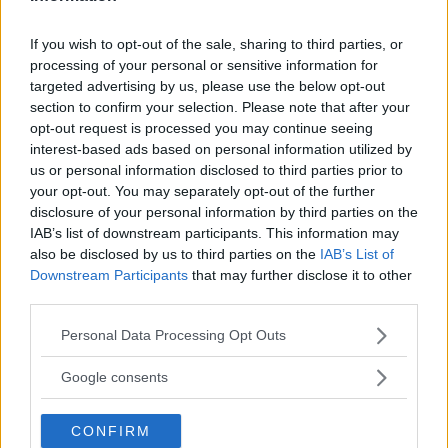
lågkonjunktur och flera andra bilmärken hamnade i knipa
och kom att snart läggas ner som De Soto och Packard.
If you wish to opt-out of the sale, sharing to third parties, or
processing of your personal or sensitive information for
targeted advertising by us, please use the below opt-out
Stationsvagnen Bermuda fanns endast 1958.
section to confirm your selection. Please note that after your
opt-out request is processed you may continue seeing
interest-based ads based on personal information utilized by
us or personal information disclosed to third parties prior to
your opt-out. You may separately opt-out of the further
disclosure of your personal information by third parties on the
IAB’s list of downstream participants. This information may
also be disclosed by us to third parties on the
IAB’s List of
Downstream Participants
that may further disclose it to other
third parties.
Please note that this website/app uses one or more Google
Personal Data Processing Opt Outs
services and may gather and store information including but
not limited to your visit or usage behaviour. You may click to
Google consents
grant or deny consent to Google and its third-party tags to
Bermuda med sina träimitationer var lite finare än Villager som den delade
use your data for below specified purposes in below Google
kaross med men även tvådörrarsversionen Roundup.
CONFIRM
consent section.