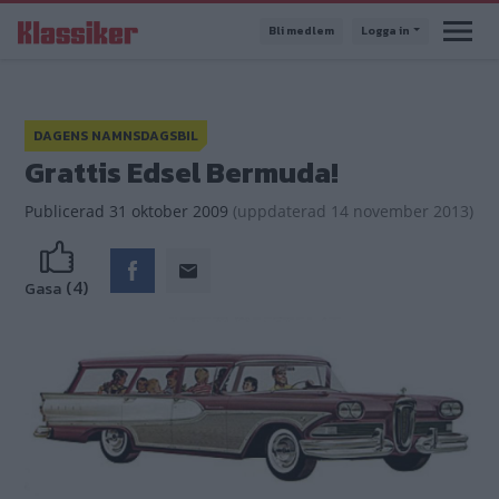
Hoppa
Bli medlem
Logga in
till
huvudinnehåll
DAGENS NAMNSDAGSBIL
Grattis Edsel Bermuda!
Publicerad
31 oktober 2009
(
uppdaterad
14 november 2013)
(4)
Gasa