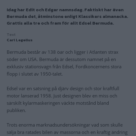
Idag har Edit och Edgar namnsdag. Faktiskt har även
Bermuda det, åtminstone enligt Klassikers almanacka.
Grattis alla tre och fram för allt Edsel Bermuda.
Text
Carl Legelius
Bermuda består av 138 öar och ligger i Atlanten strax
söder om USA. Bermuda är dessutom namnet på en
exklusiv stationsvagn från Edsel, Fordkoncernens stora
flopp i slutet av 1950-talet.
Edsel var en satsning på djärv design och stor kraftfull
motor lanserad 1958. Just designen blev en miss och
särskilt kylarmaskeringen väckte motstånd bland
publiken.
Trots enorma marknadsundersökningar vad som skulle
sälja bra ratades bilen av massorna och en kraftig ändring