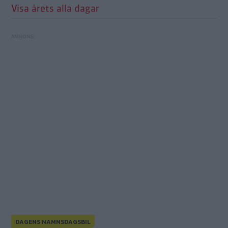
Visa årets alla dagar
DAGENS NAMNSDAGSBIL
Grattis Alfa Romeo Giulia!
Grattis Edsel Bermuda!