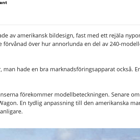
ent
de av amerikansk bildesign, fast med ett rejäla nypo
lite förvånad över hur annorlunda en del av 240-modell
lar, man hade en bra marknadsföringsapparat också. En
annonserna förekommer modellbeteckningen. Senare 
agon. En tydlig anpassning till den amerikanska ma
anligare.