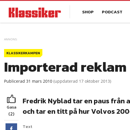
Hoppa
Main
till
SHOP
PODCAST
navigation
huvudinnehåll
KLASSIKERKAMPEN
Importerad reklam
Publicerad
31 mars 2010
(
uppdaterad
17 oktober 2013)
Fredrik Nyblad tar en paus från 
Gasa
och tar en titt på hur Volvos 20
(2)
Text