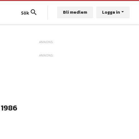
Bli medlem
Logga in
 1986