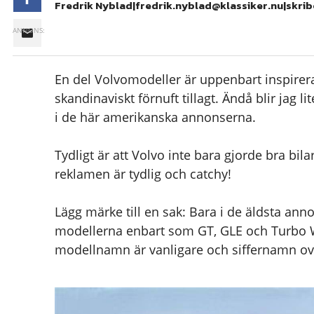
Fredrik Nyblad|fredrik.nyblad@klassiker.nu|skrib
En del Volvomodeller är uppenbart inspirera
skandinaviskt förnuft tillagt. Ändå blir jag 
i de här amerikanska annonserna.
Tydligt är att Volvo inte bara gjorde bra bi
reklamen är tydlig och catchy!
Lägg märke till en sak: Bara i de äldsta 
modellerna enbart som GT, GLE och Turbo W
modellnamn är vanligare och siffernamn ov