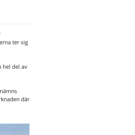
r
erna ter sig
 hel del av
omnämns
rknaden där