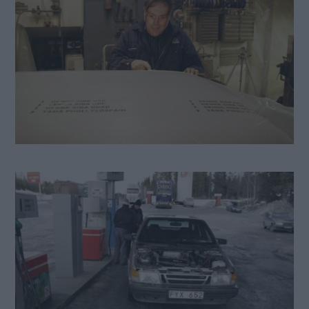
Gärna provtur utan huv men först lite högoktanigt bränsle av bästa märke.