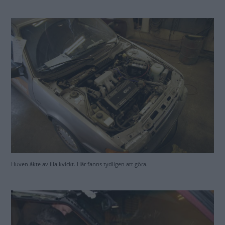
Bättre begagnat lock på instrumentpanelen - bara en spricka i stället för tre!