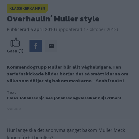
Hur länge ska det anonyma gänget bakom Muller Meck
kunna förbli hemliga?
En omgång nya bilder (med kommentarer) ringar alltmer
in vilka som står bakom.
Hur det än är med den saken följer här en liten närmare
koll på vad som har gjorts med Klassikerkampens Saab
9000 Turbo 16.
Enligt ryktet tog insatsen endast en helg i anspråk och
bemanningen var stundom uppåt 30 personer!
Overhaulin´!!!!
Nu vill vi
verkligen
,
verkligen
ha den tillbaka!