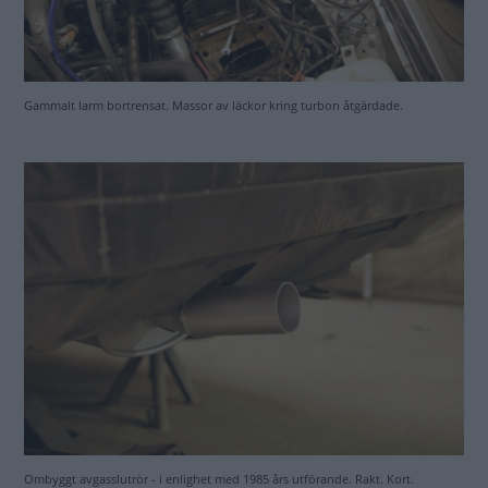
Ombyggt avgasslutrör - i enlighet med 1985 års utförande. Rakt. Kort.
Testing, testing.