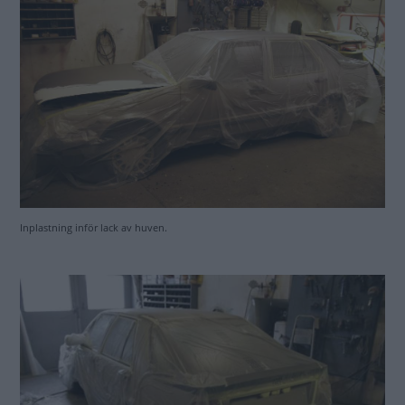
Åhh, man anar en svart bak! Underbart!