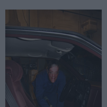
En sista urstädning innan - ja vadå? Vi hoppas förstås på ett återlämnande.
MISSA INTE KOMMANDE ARTIKLAR OM SAAB
9000
Få vårt nyhetsbrev utan kostnad