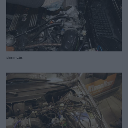
Gammalt larm bortrensat. Massor av läckor kring turbon åtgärdade.