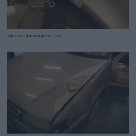
Klantiga lagningar blir snygga lagningar. Rikta, spackla och lacka...
Ful krockskada fixas till.