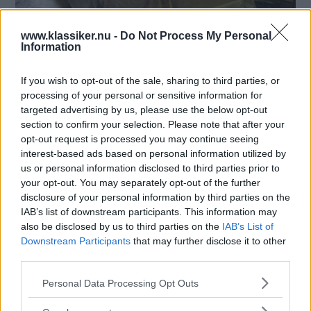
www.klassiker.nu -
Do Not Process My Personal
Information
De fyra dörrarna som följde med i köpet tog kommandogrupp Muller också
hand om. Här lackeras de för senare montering. Seriöst.
If you wish to opt-out of the sale, sharing to third parties, or
processing of your personal or sensitive information for
targeted advertising by us, please use the below opt-out
section to confirm your selection. Please note that after your
opt-out request is processed you may continue seeing
interest-based ads based on personal information utilized by
us or personal information disclosed to third parties prior to
your opt-out. You may separately opt-out of the further
disclosure of your personal information by third parties on the
IAB’s list of downstream participants. This information may
also be disclosed by us to third parties on the
IAB’s List of
Downstream Participants
that may further disclose it to other
third parties.
Please note that this website/app uses one or more Google
Personal Data Processing Opt Outs
services and may gather and store information including but
Ny skärm, nya dörrar, omlackad huv... mums.
not limited to your visit or usage behaviour. You may click to