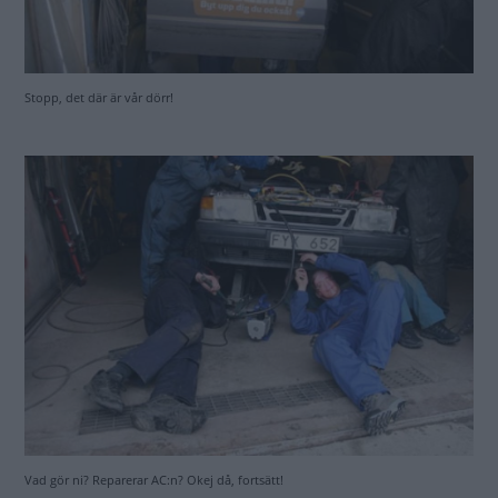
Vad gör ni? Reparerar AC:n? Okej då, fortsätt!
Huven åkte av illa kvickt. Här fanns tydligen att göra.