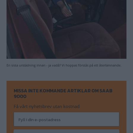
Genom att anmäla dig godkänner du OK-förlagets
personuppgiftspolicy.
MER FRÅN KLASSIKER