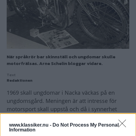
När språkrör bar skinnställ och ungdomar skulle
motorfrälsas. Arne Schelin bloggar vidare.
Text
Redaktionen
1969 skall ungdomar i Nacka väckas på en
ungdomsgård. Meningen är att intresse för
motorsport skall uppstå och då i synnerhet
isracing, speedway och motorcross.
www.klassiker.nu -
Do Not Process My Personal
Information
Min kompis Roffe Moberg ställer upp som