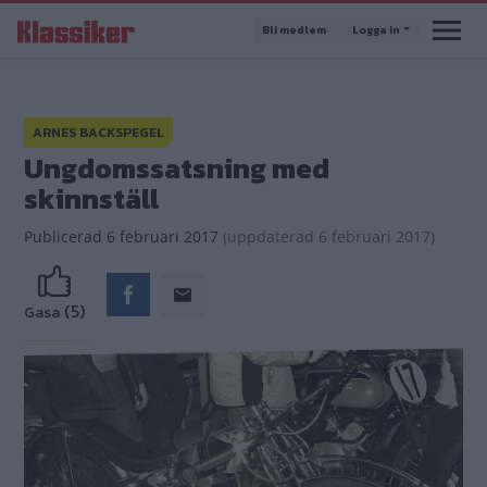
Hoppa
Bli medlem
Logga in
till
huvudinnehåll
ARNES BACKSPEGEL
Ungdomssatsning med
skinnställ
Publicerad
6 februari 2017
(
uppdaterad
6 februari 2017)
(5)
Gasa