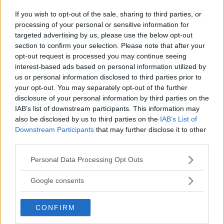
språkrör iförd skinnställ och Getingarnas
If you wish to opt-out of the sale, sharing to third parties, or
lagtröja. Min ishoj syns i förgrunden och i
processing of your personal or sensitive information for
bakgrunden syns ett gäng ungdomar som ser
targeted advertising by us, please use the below opt-out
section to confirm your selection. Please note that after your
måttligt intresserade ut.
opt-out request is processed you may continue seeing
interest-based ads based on personal information utilized by
us or personal information disclosed to third parties prior to
your opt-out. You may separately opt-out of the further
disclosure of your personal information by third parties on the
IAB’s list of downstream participants. This information may
also be disclosed by us to third parties on the
IAB’s List of
Downstream Participants
that may further disclose it to other
third parties.
Please note that this website/app uses one or more Google
Personal Data Processing Opt Outs
services and may gather and store information including but
not limited to your visit or usage behaviour. You may click to
Google consents
grant or deny consent to Google and its third-party tags to
use your data for below specified purposes in below Google
CONFIRM
consent section.