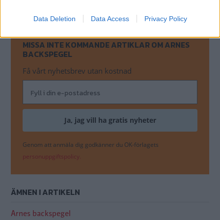
Data Deletion
Data Access
Privacy Policy
MISSA INTE KOMMANDE ARTIKLAR OM ARNES
BACKSPEGEL
Få vårt nyhetsbrev utan kostnad
Genom att anmäla dig godkänner du OK-förlagets
personuppgiftspolicy.
ÄMNEN I ARTIKELN
Arnes backspegel