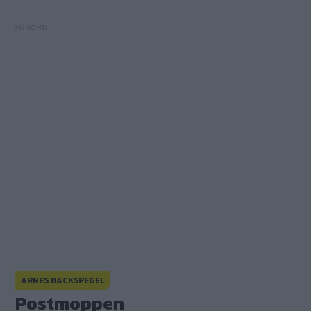
ARNES BACKSPEGEL
Ungdomssatsning med skinnställ
Postmoppen
Postmoppen