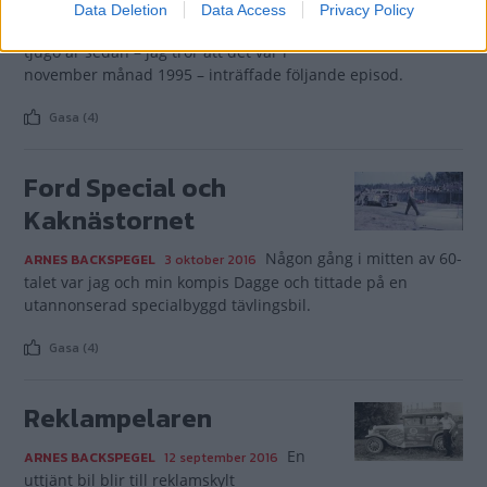
Data Deletion
Data Access
Privacy Policy
För cirka
ARNES BACKSPEGEL
10 oktober 2016
tjugo år sedan – jag tror att det var i
november månad 1995 – inträffade följande episod.
Gasa (4)
Ford Special och
Kaknästornet
Någon gång i mitten av 60-
ARNES BACKSPEGEL
3 oktober 2016
talet var jag och min kompis Dagge och tittade på en
utannonserad specialbyggd tävlingsbil.
Gasa (4)
Reklampelaren
En
ARNES BACKSPEGEL
12 september 2016
uttjänt bil blir till reklamskylt