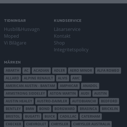
TIDNINGAR
KUNDSERVICE
Husbil&Husvagn
Läsarservice
Moped
Kontakt
Vi Bilägare
Shop
Integritetspolicy
MÄRKEN
ABARTH
AC
ACADIAN
ADLER
AERO MINOR
ALFA ROMEO
ALLARD
ALPINE RENAULT
ALVIS
AMC
AMERICAN AUSTIN - BANTAM
AMPHICAR
ANADOL
ARMSTRONG SIDDELEY
ASTON MARTIN
AUDI
AUSTIN
AUSTIN HEALEY
AUSTRO-DAIMLER
AUTOBIANCHI
BEDFORD
BENTLEY
BMW
BOND
BORGWARD
BRASINCA
BRICKLIN
BRISTOL
BUGATTI
BUICK
CADILLAC
CATERHAM
CHECKER
CHEVROLET
CHRYSLER
CHRYSLER AUSTRALIA