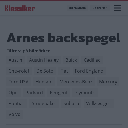
Hoppa
Bli medlem
Logga in
till
huvudinnehåll
Arnes backspegel
Filtrera på bilmärken:
Austin
Austin Healey
Buick
Cadillac
Chevrolet
De Soto
Fiat
Ford England
Ford USA
Hudson
Mercedes-Benz
Mercury
Opel
Packard
Peugeot
Plymouth
Pontiac
Studebaker
Subaru
Volkswagen
Volvo