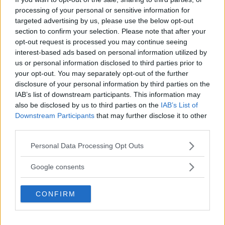
Gasa (4)
processing of your personal or sensitive information for
targeted advertising by us, please use the below opt-out
section to confirm your selection. Please note that after your
Skoj på hoj
opt-out request is processed you may continue seeing
interest-based ads based on personal information utilized by
Tunga
ARNES BACKSPEGEL
24 oktober 2016
us or personal information disclosed to third parties prior to
bilder i svärmors fotoalbum! Arne hittar
your opt-out. You may separately opt-out of the further
en mindre bildskatt.
disclosure of your personal information by third parties on the
IAB’s list of downstream participants. This information may
Gasa (4)
also be disclosed by us to third parties on the
IAB’s List of
Downstream Participants
that may further disclose it to other
Roadstern 50 år senare
third parties.
Please note that this website/app uses one or more Google
Personal Data Processing Opt Outs
50 år är
ARNES BACKSPEGEL
17 oktober 2016
services and may gather and store information including but
väl ingen tid för en gammal Ford
not limited to your visit or usage behaviour. You may click to
Google consents
Roadster. Arnes såg den då. Arne såg den nu.
grant or deny consent to Google and its third-party tags to
use your data for below specified purposes in below Google
Gasa (5)
CONFIRM
consent section.
Den längsta dagen