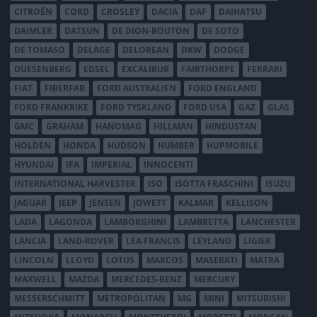
CITROËN
CORD
CROSLEY
DACIA
DAF
DAIHATSU
DAIMLER
DATSUN
DE DION-BOUTON
DE SOTO
DE TOMASO
DELAGE
DELOREAN
DKW
DODGE
DUESENBERG
EDSEL
EXCALIBUR
FAIRTHORPE
FERRARI
FIAT
FIBERFAB
FORD AUSTRALIEN
FORD ENGLAND
FORD FRANKRIKE
FORD TYSKLAND
FORD USA
GAZ
GLAS
GMC
GRAHAM
HANOMAG
HILLMAN
HINDUSTAN
HOLDEN
HONDA
HUDSON
HUMBER
HUPMOBILE
HYUNDAI
IFA
IMPERIAL
INNOCENTI
INTERNATIONAL HARVESTER
ISO
ISOTTA FRASCHINI
ISUZU
JAGUAR
JEEP
JENSEN
JOWETT
KALMAR
KELLISON
LADA
LAGONDA
LAMBORGHINI
LAMBRETTA
LANCHESTER
LANCIA
LAND-ROVER
LEA FRANCIS
LEYLAND
LIGIER
LINCOLN
LLOYD
LOTUS
MARCOS
MASERATI
MATRA
MAXWELL
MAZDA
MERCEDES-BENZ
MERCURY
MESSERSCHMITT
METROPOLITAN
MG
MINI
MITSUBISHI