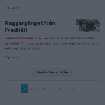
Gasa (4)
Raggargänget från
Fredhäll
Historien om en Buick
ARNES BACKSPEGEL
5 september 2016
cabriolet. Om dess sista resa – som blev den första för fem
entusiastiska delägare.
Gasa (4)
Hämta fler artiklar
Paginering
Nuvarande
1
Sida
2
Sida
3
Sida
4
…
Sida
11
…
Sida
21
Nästa
›
sida
sida