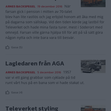
När
ARNES BACKSPEGEL
19 december 2016
farsan gick i pension i mitten av 70-talet
blev han lite rastlös och jag erbjöd honom att åka med mig
på dagarna som sällskap. Vid den tiden körde jag lastbil för
Televerket och hade mina fasta turer, mest i Söderort med
omnejd. Farsan ville gärna hjälpa till för att på så sätt göra
någon nytta och inte bara vara till besvär.
Gasa (5)
Lagledaren från AGA
1957
ARNES BACKSPEGEL
5 december 2016
var vi ett gäng grabbar som cyklade på tid
runt vårt hus på en bana som vi hade stakat ut.
Gasa (4)
Televerket styling