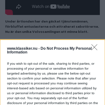
Under årtionden har den gäckat tjänstemännen,
förbluffat entusiasterna och attraherat sabotörerna.
Nu är den unika Volvosamlingen ett minne blott.
Text
Joakim Bergqvist
www.klassiker.nu -
Do Not Process My Personal
Information
Mitt i den småländska skogen stod under många år en
Volvosamling med märkets allra mest åtråvärda – bland annat
If you wish to opt-out of the sale, sharing to third parties, or
fanns flera 264 TE, 242 GT och 262 C.
Som mest stod upp
processing of your personal or sensitive information for
targeted advertising by us, please use the below opt-out
emot 50 fordon på den förfallna gården men idag är allt ett
section to confirm your selection. Please note that after your
minne blott. Läs om den unika samlingen i Klassiker 8/2020!
opt-out request is processed you may continue seeing
interest-based ads based on personal information utilized by
us or personal information disclosed to third parties prior to
your opt-out. You may separately opt-out of the further
disclosure of your personal information by third parties on the