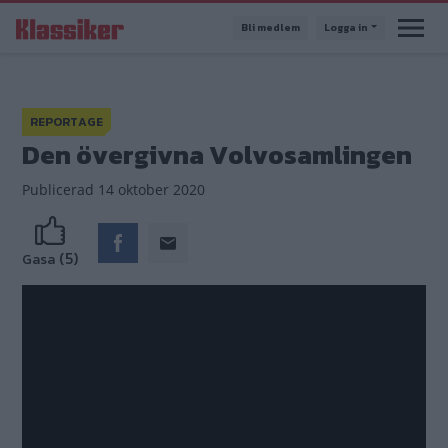
Hoppa
Bli medlem
Logga in
till
huvudinnehåll
REPORTAGE
Den övergivna Volvosamlingen
Publicerad
14 oktober 2020
(5)
Gasa