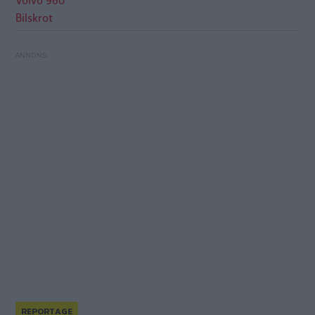
Volvo 960
Bilskrot
Transportstyrelsen tar fram ett nytt förslag om
REPORTAGE